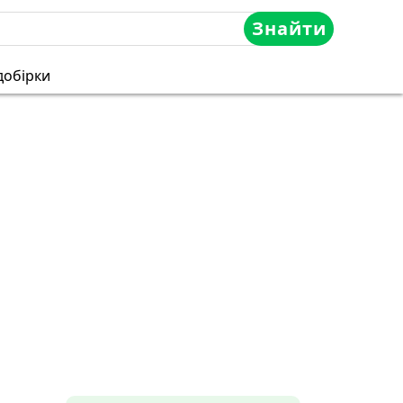
Знайти
добірки