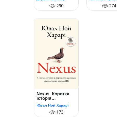
живуть меншини
систему
у Китаї?
290
274
Nexus. Коротка
історія
інформаційних
Ювал Ной Харарі
мереж від
кам’яного віку до
173
ШІ