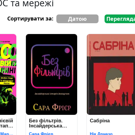
ОС та мережі
Сортирувати за:
Датою
Перегляд
ієвій
Без фільтрів.
Сабріна
тапи,
Інсайдерська
історія Instagram
Антоніо Ґарсія Мартінес
Сара Фрієр
Нік Дрназо