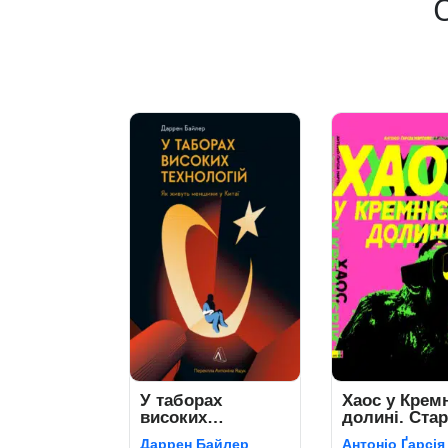
У таборах
Хаос у Кремн
високих
долині. Стар
технологій. Як
що зламали
Даррен Байлер