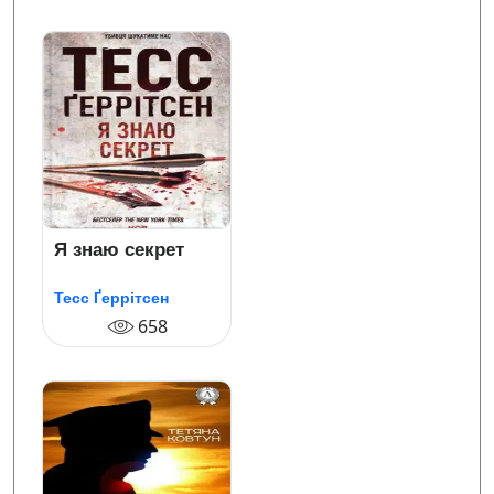
Я знаю секрет
Тесс Ґеррітсен
658