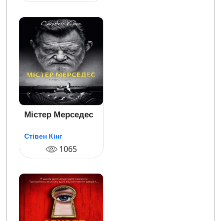
Містер Мерседес
Стівен Кінг
1065