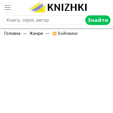
Знайти
Головна
—
Жанри
—
💥 Бойовики