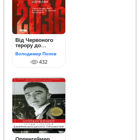
Від Червоного
терору до
мафіозної
Володимир Попов
держави.
Спецслужби Росії
432
в боротьбі за
світове
панування (1917-
2036)
Оппенгеймер.