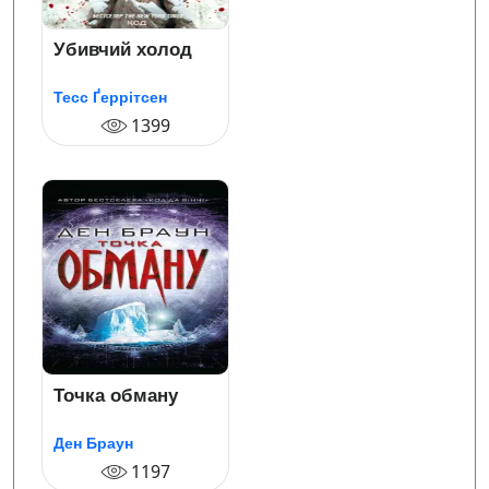
Убивчий холод
Тесс Ґеррітсен
1399
Точка обману
Ден Браун
1197