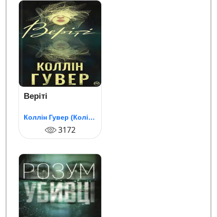
Веріті
Коллін Гувер (Колін Гувер)
3172