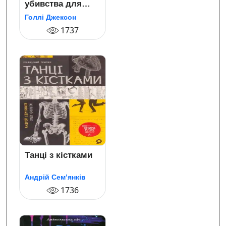
убивства для
хорошої дівчинки
Голлі Джексон
1737
Танці з кістками
Андрій Сем’янків
1736