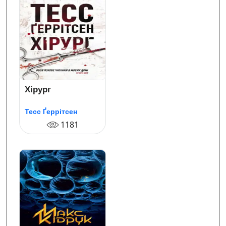
Хірург
Тесс Ґеррітсен
1181