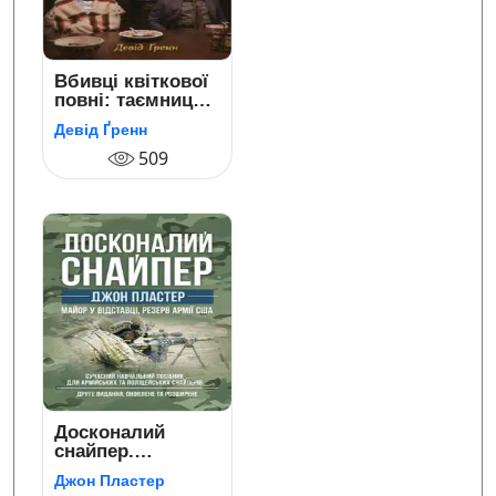
Вбивці квіткової
повні: таємниця
індіанських
Девід Ґренн
убивств та
народження ФБР
509
Досконалий
снайпер.
Сучасний
Джон Пластер
навчальний