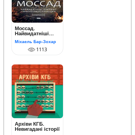
Моссад.
Найвидатніші
операції
Міхаель Бар-Зохар
ізраїльської
розвідки
1113
Архіви КГБ.
Невигадані історії