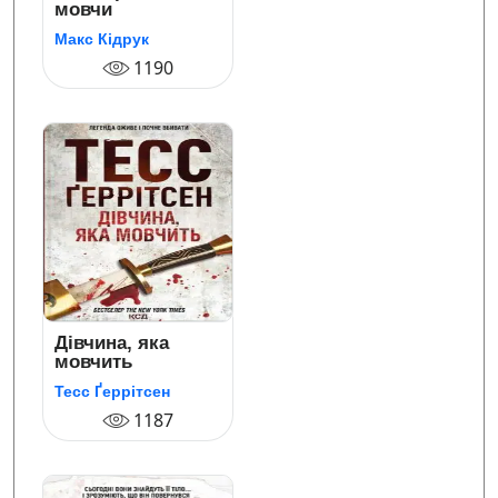
мовчи
Макс Кідрук
1190
Дівчина, яка
мовчить
Тесс Ґеррітсен
1187