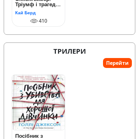
Тріумф і трагедія
Американського
Кай Берд
Прометея
410
ТРИЛЕРИ
Перейти
Посібник з