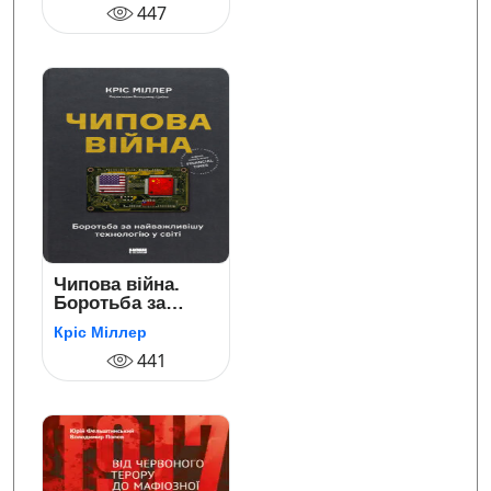
посібник для
447
армійських та
поліцейських
снайперів
Чипова війна.
Боротьба за
найважливішу
Кріс Міллер
технологію у світі
441