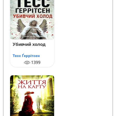
Убивчий холод
Тесс Ґеррітсен
1399