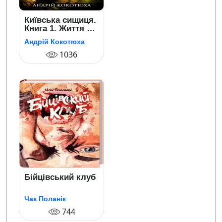
Київська сищиця.
Книга 1. Життя на
карту
Андрій Кокотюха
1036
Бійцівський клуб
Чак Поланік
744