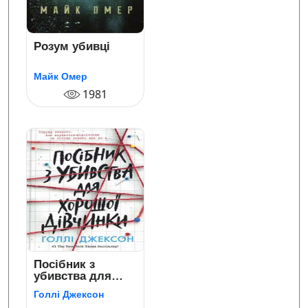
Розум убивці
Майк Омер
1981
Посібник з
убивства для
хорошої дівчинки
Голлі Джексон