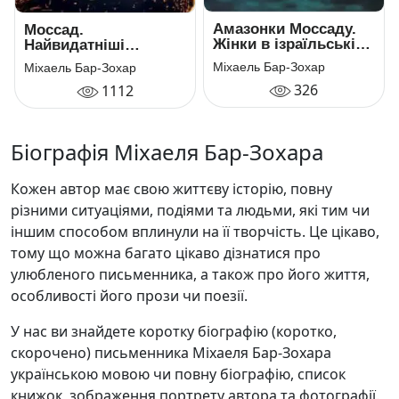
Амазонки Моссаду.
Моссад.
Жінки в ізраїльській
Найвидатніші
розвідці
операції ізраїльської
Міхаель Бар-Зохар
Міхаель Бар-Зохар
розвідки
326
1112
Біографія Міхаеля Бар-Зохара
Кожен автор має свою життєву історію, повну
різними ситуаціями, подіями та людьми, які тим чи
іншим способом вплинули на її творчість. Це цікаво,
тому що можна багато цікаво дізнатися про
улюбленого письменника, а також про його життя,
особливості його прози чи поезії.
У нас ви знайдете коротку біографію (коротко,
скорочено) письменника Міхаеля Бар-Зохара
українською мовою чи повну біографію, список
книжок, зображення портрету автора та фотографії.