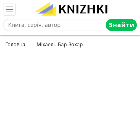
Знайти
Головна
—
Міхаель Бар-Зохар