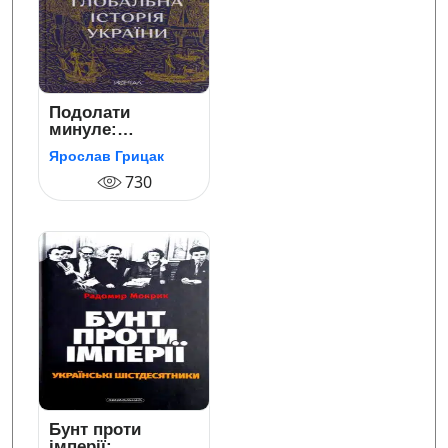
Подолати
минуле:
глобальна історія
Ярослав Грицак
України
730
Бунт проти
імперії: