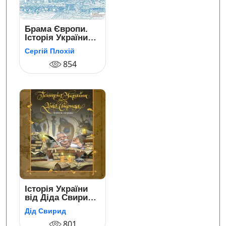
Брама Європи.
Історія України
від скіфських
Сергій Плохій
воєн до
незалежності
854
Історія України
від Діда Свирида.
Книга 1
Дід Свирид
801