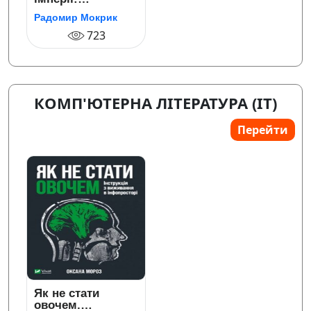
українські
Радомир Мокрик
шістдесятники
723
КОМП'ЮТЕРНА ЛІТЕРАТУРА (IT)
Перейти
Як не стати
овочем.