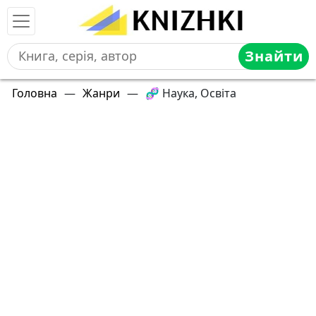
Знайти
Головна
—
Жанри
—
🧬 Наука, Освіта