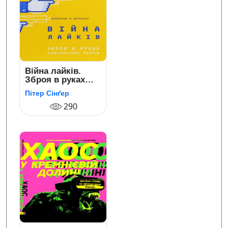
Війна лайків.
Зброя в руках
соціальних
Пітер Сінґер
мереж
290