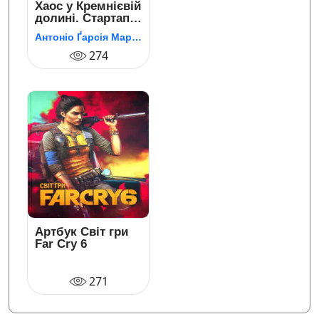
Хаос у Кремнієвій
долині. Стартапи,
що зламали
Антоніо Ґарсія Мартінес
систему
274
Артбук Світ гри
Far Cry 6
271