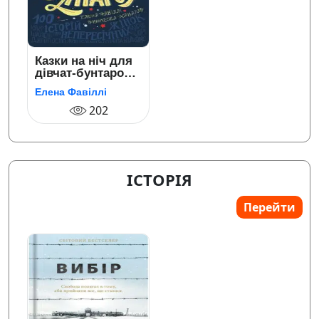
Казки на ніч для
дівчат-бунтарок.
100 історій
Елена Фавіллі
непересічних
жінок
202
ІСТОРІЯ
Перейти