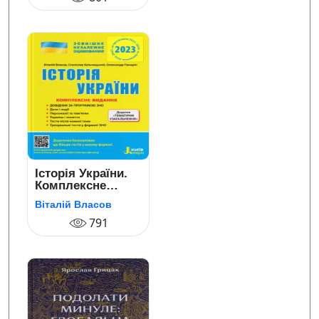
Історія України.
Комплексне
видання. ЗНО
Віталій Власов
2023 (+ Додаток
«Тематичні
791
узагальнення»)