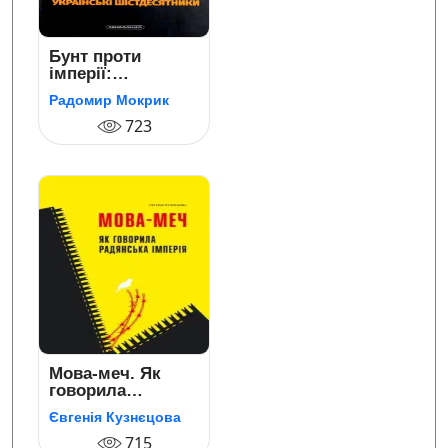
Бунт проти
імперії:
українські
Радомир Мокрик
шістдесятники
723
Мова-меч. Як
говорила
радянська
Євгенія Кузнєцова
імперія
715