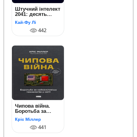
Штучний інтелект
2041: десять
передбачень
Кай-Фу Лі
майбутнього
442
Чипова війна.
Боротьба за
найважливішу
Кріс Міллер
технологію у світі
441