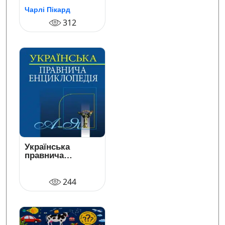
Чарлі Пікард
312
Українська
правнича
енциклопедія
244