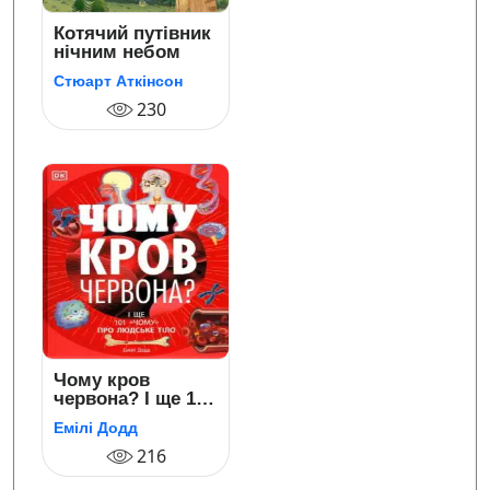
Котячий путівник
нічним небом
Стюарт Аткінсон
230
Чому кров
червона? І ще 101
«чому» про
Емілі Додд
людське тіло
216