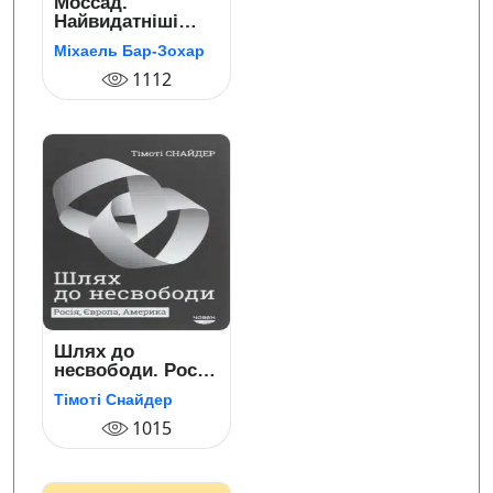
Моссад.
Найвидатніші
операції
Міхаель Бар-Зохар
ізраїльської
розвідки
1112
Шлях до
несвободи. Росія,
Європа, Америка
Тімоті Снайдер
1015