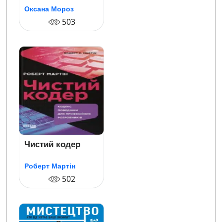
Інструкція з
Оксана Мороз
виживання в
інфопросторі
503
Чистий кодер
Роберт Мартін
502