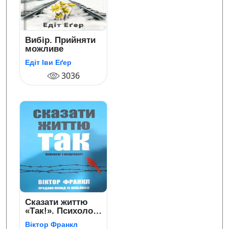
Вибір. Прийняти
можливе
Едіт Іви Еґер
3036
Сказати життю
«Так!». Психолог
у концтаборі
Віктор Франкл