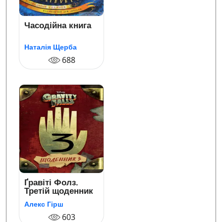
Часодійна книга
Наталія Щерба
688
Ґравіті Фолз.
Третій щоденник
Алекс Гірш
603