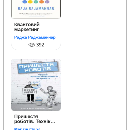
Квантовий
маркетинг
Раджа Раджаманнар
392
Пришестя
роботів. Техніка і
загроза
Мартін Форд