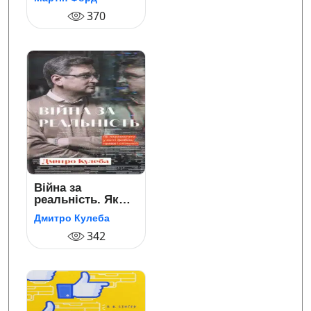
майбутнього
безробіття
370
Війна за
реальність. Як
перемагати у світі
Дмитро Кулеба
фейків, правд і
спільнот
342