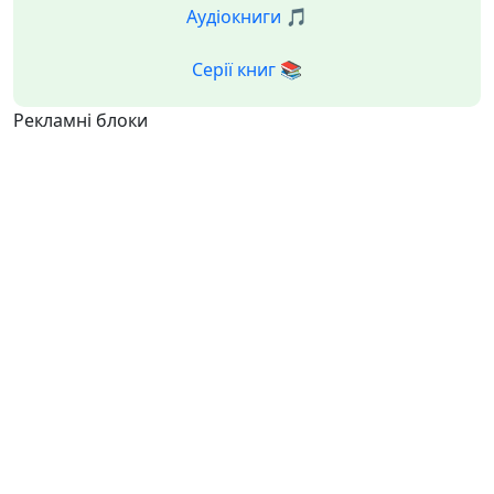
Аудіокниги 🎵
Серії книг 📚
Рекламні блоки