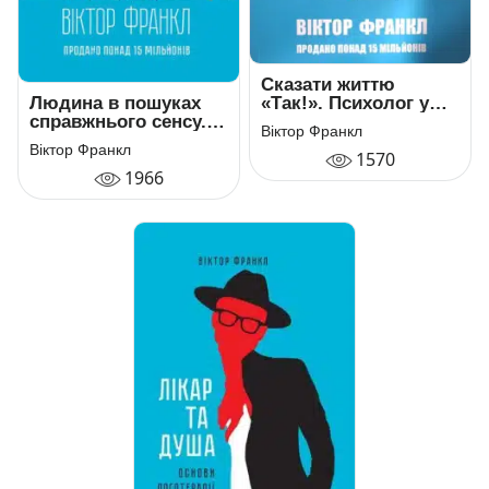
Сказати життю
«Так!». Психолог у
Людина в пошуках
концтаборі
справжнього сенсу.
Віктор Франкл
Психолог у
Віктор Франкл
1570
концтаборі
1966