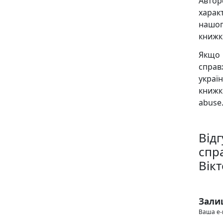
Авто
харак
нашог
книжк
Якщо 
справ
украї
книж
abuse.
Від
спр
Вік
Зали
Ваша e-