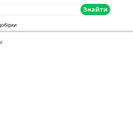
Знайти
добірки
і