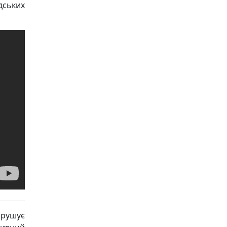
дських
рушує