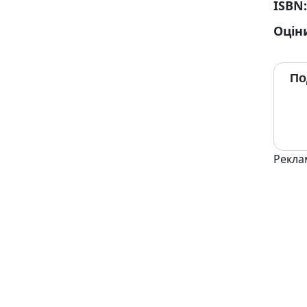
ISBN
Оцін
По
Рекла