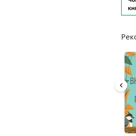
кн
Рек