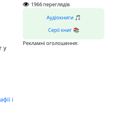
1966
переглядів
Аудіокниги 🎵
Серії книг 📚
Рекламні оголошення:
г у
афії і