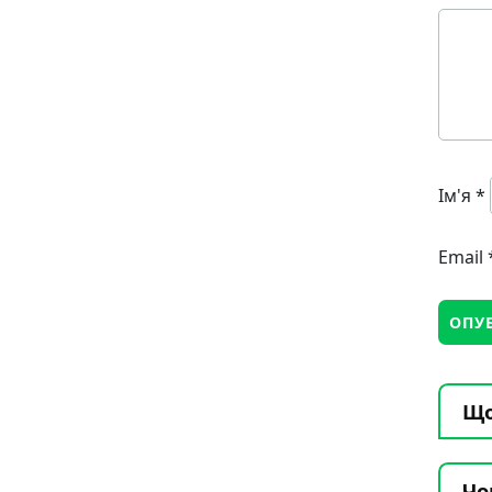
Ім'я
*
Email
Що
Чо