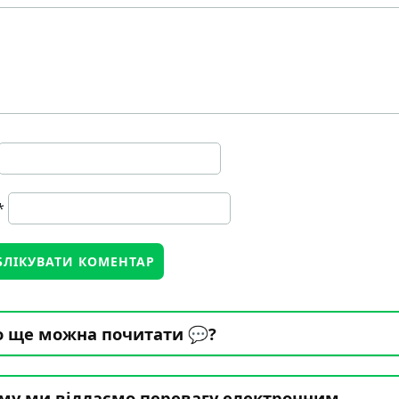
*
 ще можна почитати 💬?
му ми віддаємо перевагу електронним