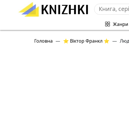
Жанри
Головна
—
⭐ Віктор Франкл ⭐
—
Люд