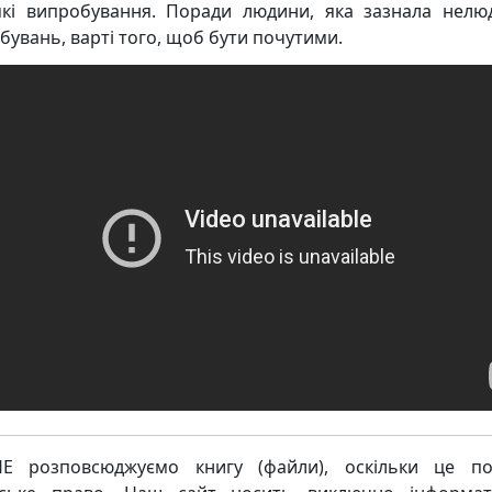
які випробування. Поради людини, яка зазнала нелю
бувань, варті того, щоб бути почутими.
Е розповсюджуємо книгу (файли), оскільки це по