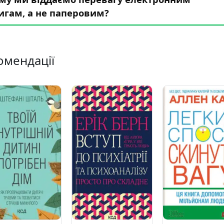
игам, а не паперовим?
омендації