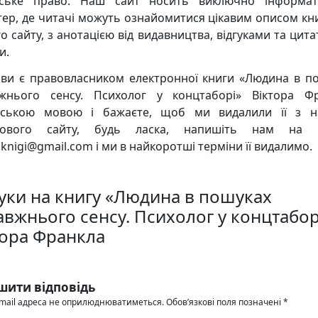
рське право. Наш сайт носить виключно інформат
тер, де читачі можуть ознайомитися цікавим описом кни
о сайту, з анотацією від видавництва, відгуками та цита
и.
ви є правовласником електронної книги «Людина в п
жнього сенсу. Психолог у концтаборі» Віктора Ф
нською мовою і бажаєте, щоб ми видалили її з 
кового сайту, будь ласка, напишіть нам на 
knigi@gmail.com і ми в найкоротші терміни її видалимо.
гуки на книгу «Людина в пошуках
авжнього сенсу. Психолог у концтабор
тора Франкла
шити відповідь
mail адреса не оприлюднюватиметься.
Обов’язкові поля позначені
*