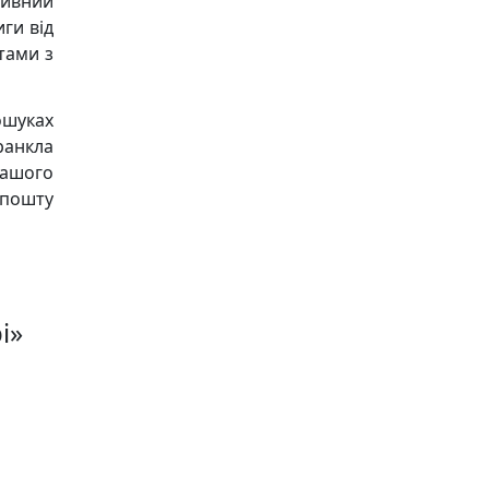
ивний
ги від
тами з
ошуках
ранкла
нашого
пошту
і»