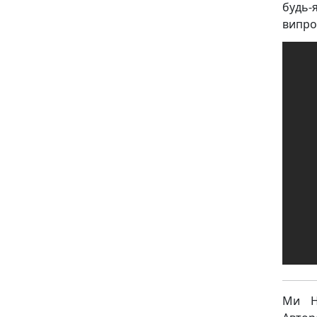
будь-
випро
Ми Н