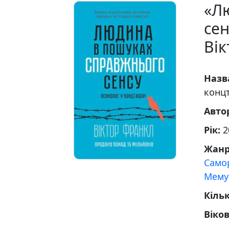
«Л
сен
Ві
Назв
конц
Авто
Рік:
2
Жан
Само
Мему
Кільк
Віко