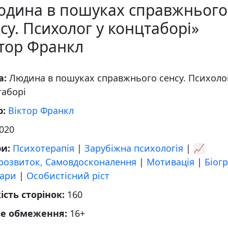
юдина в пошуках справжнього
су. Психолог у концтаборі»
ктор Франкл
а:
Людина в пошуках справжнього сенсу. Психоло
таборі
р:
Віктор Франкл
020
ри:
Психотерапія
|
Зарубіжна психологія
|
📈
розвиток, Самовдосконалення
|
Мотивація
|
Біогр
ари
|
Особистісний ріст
ість сторінок:
160
ве обмеження:
16+