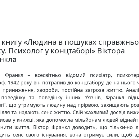
 книгу «Людина в пошуках справжньо
у. Психолог у концтаборі» Віктора
нкла
р Франкл – всесвітньо відомий психіатр, психотер
оф. 1942 року він потрапив до концтабору, де на нього 
, приниження, хвороби, постійна загроза життю. Анал
поведінку та поведінку інших в’язнів, Франкл від
егії, що утримують людину над прірвою, захищають роз
ілля та надають сенс життю. Свій жахливий досвід виж
писав у книжці, яка допомогла мільйонам людей віднайт
інити життя. Віктор Франкл доводить, що тільки-но 
дить сенс свого існування, вона отримує сили, щоб з