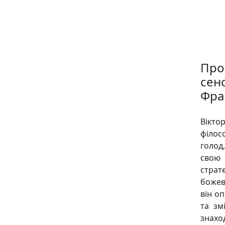
Про
сенс
Фра
Вікто
філос
голод
свою 
страт
божев
він о
та зм
знахо