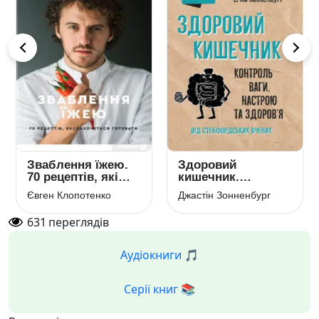
Зваблення їжею.
Здоровий
70 рецептів, які
кишечник.
захочеться
Контроль ваги,
Євген Клопотенко
Джастін Зонненбург
готувати
настрою та
здоров’я
631
переглядів
Аудіокниги 🎵
Серії книг 📚