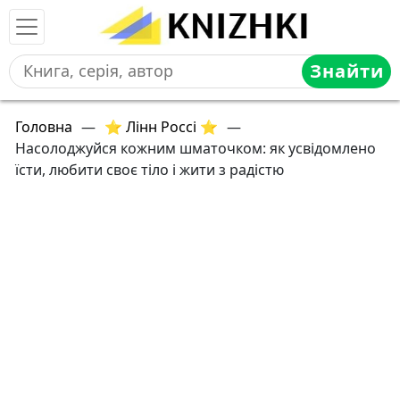
Знайти
Головна
—
⭐ Лінн Россі ⭐
—
Насолоджуйся кожним шматочком: як усвідомлено
їсти, любити своє тіло і жити з радістю