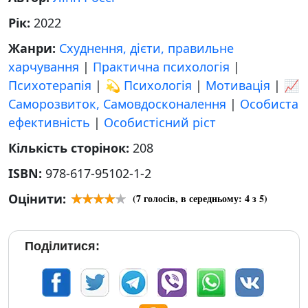
Рік:
2022
Жанри:
Схуднення, дієти, правильне
харчування
|
Практична психологія
|
Психотерапія
|
💫 Психологія
|
Мотивація
|
📈
Саморозвиток, Самовдосконалення
|
Особиста
ефективність
|
Особистісний ріст
Кількість сторінок:
208
ISBN:
978-617-95102-1-2
Оцінити:
(
7
голосів, в середньому:
4
з 5)
Поділитися: