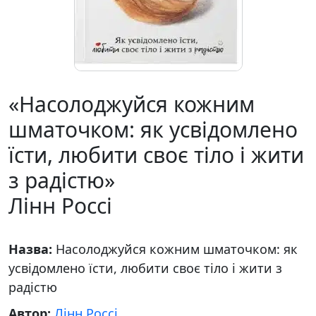
«Насолоджуйся кожним
шматочком: як усвідомлено
їсти, любити своє тіло і жити
з радістю»
Лінн Россі
Назва:
Насолоджуйся кожним шматочком: як
усвідомлено їсти, любити своє тіло і жити з
радістю
Автор:
Лінн Россі