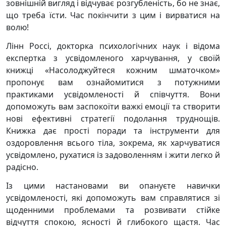
зовнішній вигляд і відчуває розгубленість, бо не знає,
що треба їсти. Час покінчити з цим і вирватися на
волю!
Лінн Россі, докторка психологічних наук і відома
експертка з усвідомленого харчування, у своїй
книжці «Насолоджуйтеся кожним шматочком»
пропонує вам ознайомитися з потужними
практиками усвідомленості й співчуття. Вони
допоможуть вам заспокоїти важкі емоції та створити
нові ефективні стратегії подолання труднощів.
Книжка дає прості поради та інструменти для
оздоровлення всього тіла, зокрема, як харчуватися
усвідомлено, рухатися із задоволенням і жити легко й
радісно.
Із цими настановами ви опануєте навички
усвідомленості, які допоможуть вам справлятися зі
щоденними проблемами та розвивати стійке
відчуття спокою, ясності й глибокого щастя. Час