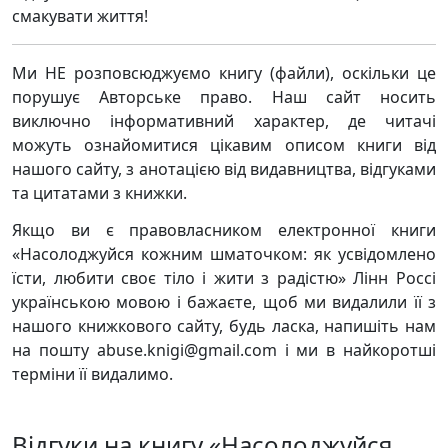
смакувати життя!
Ми НЕ розповсюджуємо книгу (файли), оскільки це
порушує Авторське право. Наш сайт носить
виключно інформативний характер, де читачі
можуть ознайомитися цікавим описом книги від
нашого сайту, з анотацією від видавництва, відгуками
та цитатами з книжки.
Якщо ви є правовласником електронної книги
«Насолоджуйся кожним шматочком: як усвідомлено
їсти, любити своє тіло і жити з радістю» Лінн Россі
українською мовою і бажаєте, щоб ми видалили її з
нашого книжкового сайту, будь ласка, напишіть нам
на пошту abuse.knigi@gmail.com і ми в найкоротші
терміни її видалимо.
Відгуки на книгу «Насолоджуйся