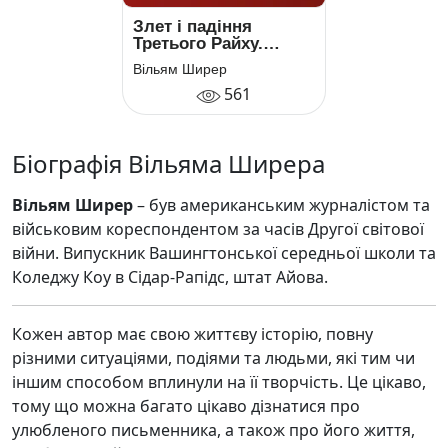
Злет і падіння
Третього Райху.
Історія нацистської
Вільям Ширер
Німеччини. Том 1
561
Біографія Вільяма Ширера
Вільям Ширер
– був американським журналістом та
військовим кореспондентом за часів Другої світової
війни. Випускник Вашингтонської середньої школи та
Коледжу Коу в Сідар-Рапідс, штат Айова.
Кожен автор має свою життєву історію, повну
різними ситуаціями, подіями та людьми, які тим чи
іншим способом вплинули на її творчість. Це цікаво,
тому що можна багато цікаво дізнатися про
улюбленого письменника, а також про його життя,