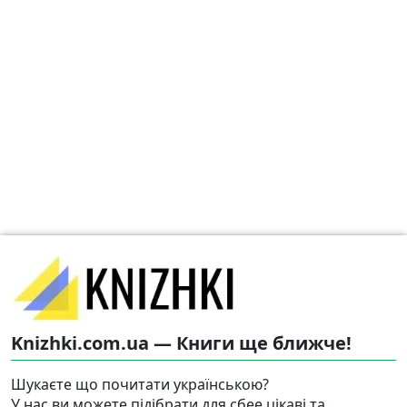
Knizhki.com.ua — Книги ще ближче!
Шукаєте що почитати українською?
У нас ви можете підібрати для сбее цікаві та