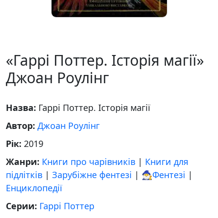
«Гаррі Поттер. Історія магії»
Джоан Роулінг
Назва:
Гаррі Поттер. Історія магії
Автор:
Джоан Роулінг
Рік:
2019
Жанри:
Книги про чарівників
|
Книги для
підлітків
|
Зарубіжне фентезі
|
🧙‍♂️Фентезі
|
Енциклопедії
Серии:
Гаррі Поттер