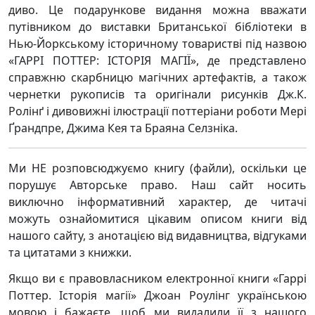
диво. Це подарункове видання можна вважати
путівником до виставки Британської бібліотеки в
Нью-Йоркському історичному товаристві під назвою
«ГАРРІ ПОТТЕР: ІСТОРІЯ МАГІЇ», де представлено
справжню скарбницю магічних артефактів, а також
чернетки рукописів та оригінали рисунків Дж.К.
Ролінґ і дивовижні ілюстрації поттеріани роботи Мері
Ґрандпре, Джима Кея та Браяна Селзніка.
Ми НЕ розповсюджуємо книгу (файли), оскільки це
порушує Авторське право. Наш сайт носить
виключно інформативний характер, де читачі
можуть ознайомитися цікавим описом книги від
нашого сайту, з анотацією від видавництва, відгуками
та цитатами з книжки.
Якщо ви є правовласником електронної книги «Гаррі
Поттер. Історія магії» Джоан Роулінг українською
мовою і бажаєте, щоб ми видалили її з нашого