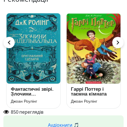
Фантастичні звірі.
Гаррі Поттер і
Злочини
таємна кімната
Ґріндельвальда
Джоан Роулінг
Джоан Роулінг
850
переглядів
Аудіокниги 🎵