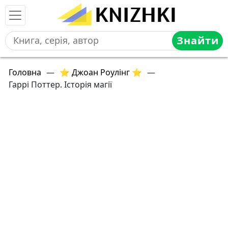
Знайти
Головна
—
⭐ Джоан Роулінг ⭐
—
Гаррі Поттер. Історія магії