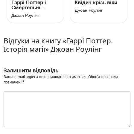
Гаррі Поттер i
Квідич крізь віки
Смертельні
Джоан Роулінг
реліквії
Джоан Роулінг
Відгуки на книгу «Гаррі Поттер.
Історія магії» Джоан Роулінг
Залишити відповідь
Ваша e-mail адреса не оприлюднюватиметься.
Обов’язкові поля
позначені
*