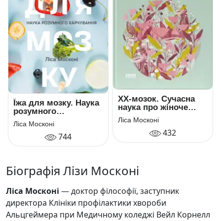
ХХ-мозок. Сучасна
Їжа для мозку. Наука
наука про жіноче
розумного
когнітивне здоров’я,
харчування
Ліса Москоні
гормональний
Ліса Москоні
432
баланс, сон і пам’ять
744
Біографія Лізи Москоні
Ліса Москоні
— доктор філософії, заступник
директора Клініки профілактики хвороби
Альцгеймера при Медичному коледжі Вейл Корнелл