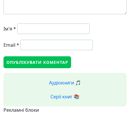
Ім'я
*
Email
*
Аудіокниги 🎵
Серії книг 📚
Рекламні блоки