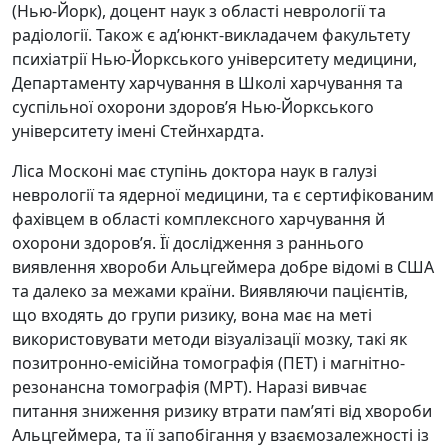
(Нью-Йорк), доцент наук з області неврології та
радіології. Також є ад’юнкт-викладачем факультету
психіатрії Нью-Йоркського університету медицини,
Департаменту харчування в Школі харчування та
суспільної охорони здоров’я Нью-Йоркського
університету імені Стейнхардта.
Ліса Москоні має ступінь доктора наук в галузі
неврології та ядерної медицини, та є сертифікованим
фахівцем в області комплексного харчування й
охорони здоров’я. Її дослідження з раннього
виявлення хвороби Альцгеймера добре відомі в США
та далеко за межами країни. Виявляючи пацієнтів,
що входять до групи ризику, вона має на меті
використовувати методи візуалізації мозку, такі як
позитронно-емісійна томографія (ПЕТ) і магнітно-
резонансна томографія (МРТ). Наразі вивчає
питання зниження ризику втрати пам’яті від хвороби
Альцгеймера, та її запобігання у взаємозалежності із