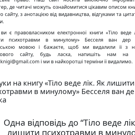
тер, де читачі можуть ознайомитися цікавим описом кни
о сайту, з анотацією від видавництва, відгуками та цита
и.
ви є правовласником електронної книги «Тіло веде л
ти психотравми в минулому» Бесселя ван дер 
нською мовою і бажаєте, щоб ми видалили її з 
кового сайту, будь ласка, напишіть нам на 
knigi@gmail.com і ми в найкоротші терміни її видалимо.
уки на книгу «Тіло веде лік. Як лишити
хотравми в минулому» Бесселя ван де
ка
Одна відповідь до “Тіло веде лік
лишити психотравми в минул