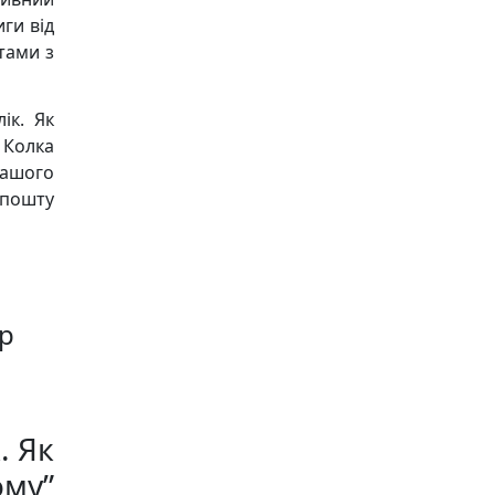
ги від
тами з
ік. Як
Колка
нашого
пошту
р
. Як
ому”