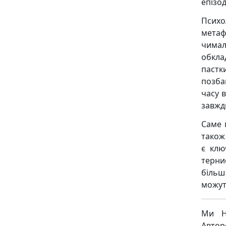
епізод
Психо
метаф
чимал
обкла
паст
позба
часу в
завжд
Саме 
також
є клю
терни
більш
можуть
Ми Н
Авто