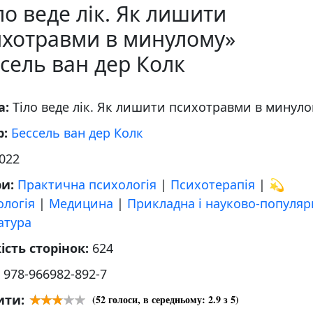
ло веде лік. Як лишити
ихотравми в минулому»
сель ван дер Колк
а:
Тіло веде лік. Як лишити психотравми в минул
р:
Бессель ван дер Колк
022
ри:
Практична психологія
|
Психотерапія
|
💫
ологія
|
Медицина
|
Прикладна і науково-популяр
атура
ість сторінок:
624
:
978-966982-892-7
ити:
(
52
голоси, в середньому:
2.9
з 5)