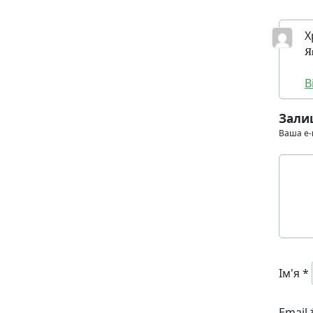
Х
Я
В
Зали
Ваша e-
Ім'я
*
Email