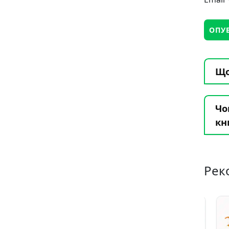
Що
Чо
кн
Рек