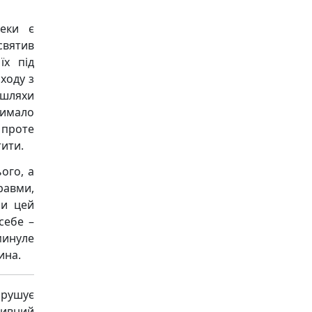
пеки є
святив
їх під
ходу з
шляхи
чимало
, проте
ити.
ого, а
равми,
ши цей
себе –
минуле
ина.
рушує
ивний