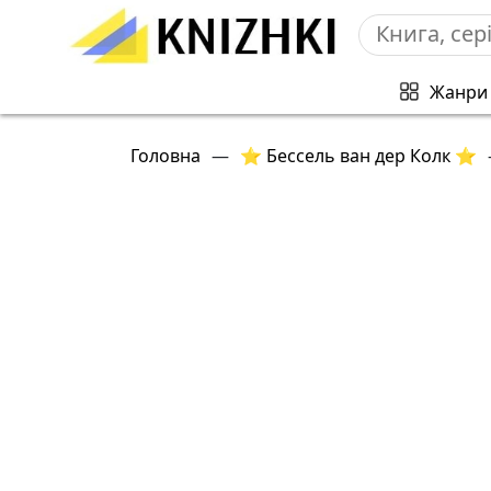
Жанри
Головна
—
⭐ Бессель ван дер Колк ⭐