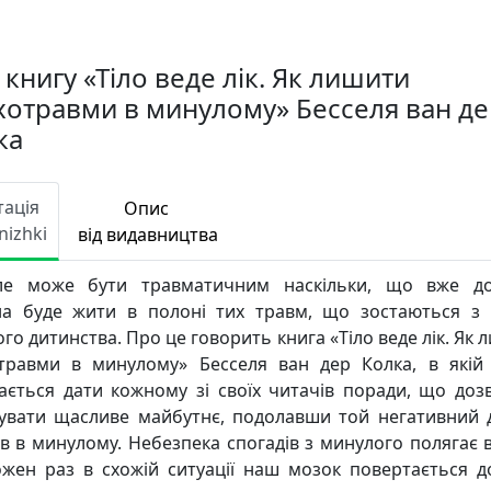
книгу «Тіло веде лік. Як лишити
хотравми в минулому» Бесселя ван де
ка
тація
Опис
nizhki
від видавництва
ле може бути травматичним наскільки, що вже до
а буде жити в полоні тих травм, що зостаються з
го дитинства. Про це говорить книга «Тіло веде лік. Як
травми в минулому» Бесселя ван дер Колка, в якій
ається дати кожному зі своїх читачів поради, що доз
увати щасливе майбутнє, подолавши той негативний д
в в минулому. Небезпека спогадів з минулого полягає в
жен раз в схожій ситуації наш мозок повертається д