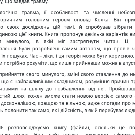
у, що завдав травму.
логічна травма, її особливості та численні небез
оричним головним героєм оповіді Колка. Він при
о своїх досліджень цій темі, й спробував зібрати 
динкою цієї книги. Книга пропонує декілька варіантів ви
ки минулого, в якій міг застрягнути читач. Ці 
влення були розроблені самим автором, що провів 
 їх пошуках. Час – ліки, і ця теорія може бути корисною
и потрібно розуміти, що лише прийнявши можна відпуст
прийняття свого минулого, зміні свого ставлення до нь
 що є найважливішим складником, розуміння причин т
човими на шляху до позбавлення від неї. Пройшов
стий шлях, кожен зможе стати новою версією самого 
 досконалішою, кращою та вільною, адже спогади про 
 полонити так само, як і дійсність, в якій перебуває люд
Е розповсюджуємо книгу (файли), оскільки це по
рське право. Наш сайт носить виключно інформат