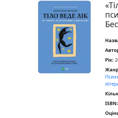
«Ті
пс
Бес
Назв
Авто
Рік:
2
Жан
Псих
літер
Кільк
ISBN
Оцін