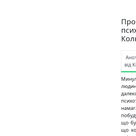
Про 
пси
Кол
Ано
від K
Мину
людин
далеко
психо
намаг
побуд
що бу
що ко