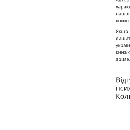
харак
нашог
книжк
Якщо 
лиши
украї
книж
abuse.
Відг
пси
Кол