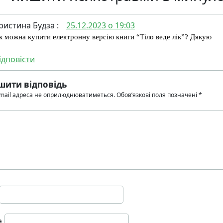
ристина Будза
:
25.12.2023 о 19:03
к можна купити електронну версію книги “Тіло веде лік”? Дякую
ідповісти
шити відповідь
mail адреса не оприлюднюватиметься.
Обов’язкові поля позначені
*
*