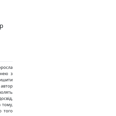
р
росла
 нею з
 лишити
 автор
волять
освід,
 тому,
о того