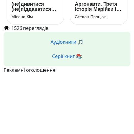
(не)дивитися
Аргонавти. Третя
(не)піддаватися
історія Марійки і
(не)думати
Костика
Мілана Кім
Степан Процюк
1526
переглядів
Аудіокниги 🎵
Серії книг 📚
Рекламні оголошення: