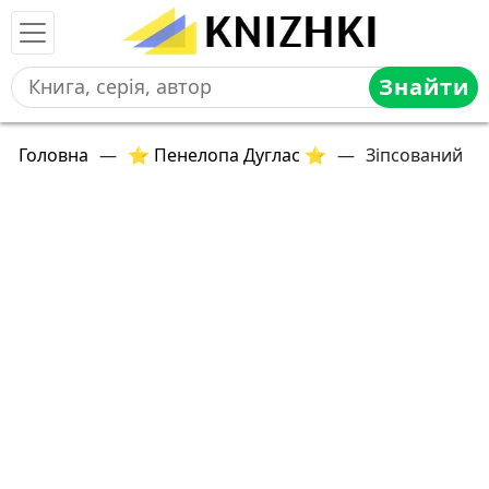
Знайти
Головна
—
⭐ Пенелопа Дуглас ⭐
—
Зіпсований