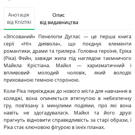
Анотація
Опис
від Knizhki
від видавництва
«Зіпсований» Пенелопи Дуглас — це перша книга
серії «Ніч диявола», що поєднує елементи
романтики, драми та трилера. Головна героїня, Еріка
(Ріка) Фейн, завжди жила під наглядом таємничого
Майкла Крістіана. Майкл — харизматичний і
впливовий молодий чоловік, який володіє
прихованою темною стороною.
Коли Ріка переїжджає до нового міста для навчання в
коледжі, вона опиняється втягнутою в небезпечну
гру, пов’язану з минулими подіями, про які вона
навіть не здогадувалася. Майкл та його друзі
прагнуть відновити справедливість за старі образи, і
Ріка стає ключовою фігурою в їхніх планах.