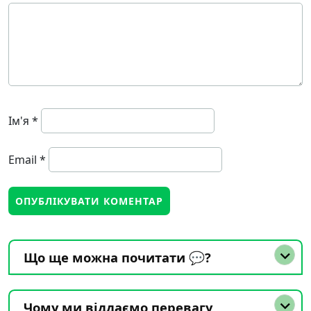
Ім'я
*
Email
*
Що ще можна почитати 💬?
Чому ми віддаємо перевагу