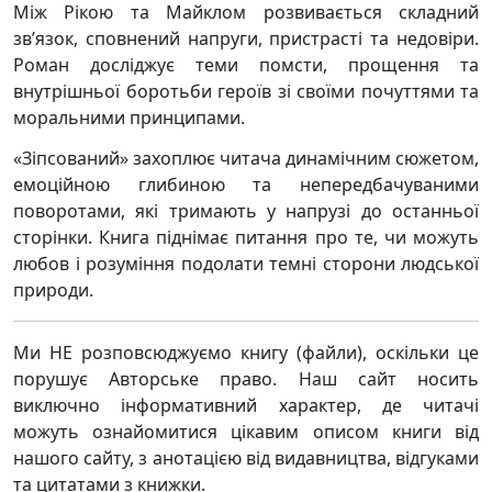
Між Рікою та Майклом розвивається складний
зв’язок, сповнений напруги, пристрасті та недовіри.
Роман досліджує теми помсти, прощення та
внутрішньої боротьби героїв зі своїми почуттями та
моральними принципами.
«Зіпсований» захоплює читача динамічним сюжетом,
емоційною глибиною та непередбачуваними
поворотами, які тримають у напрузі до останньої
сторінки. Книга піднімає питання про те, чи можуть
любов і розуміння подолати темні сторони людської
природи.
Ми НЕ розповсюджуємо книгу (файли), оскільки це
порушує Авторське право. Наш сайт носить
виключно інформативний характер, де читачі
можуть ознайомитися цікавим описом книги від
нашого сайту, з анотацією від видавництва, відгуками
та цитатами з книжки.