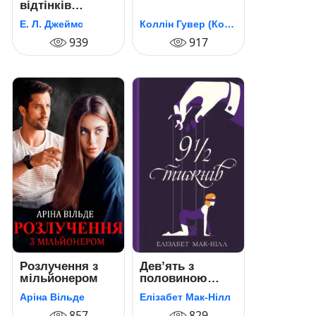
відтінків
темряви (50
Е. Л. Джеймс
Коллін Гувер (Колін Гувер)
відтінків
темряви). Книга
939
917
друга
Розлучення з
Дев’ять з
мільйонером
половиною
тижнів
Аріна Вільде
Елізабет Мак-Нілл
857
829