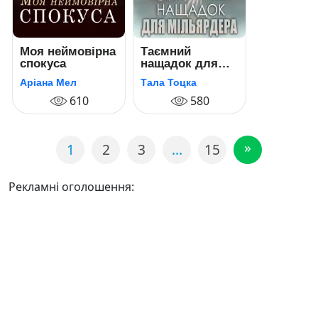
Моя неймовірна
Таємний
спокуса
нащадок для
мільярдера
Аріана Мел
Тала Тоцка
610
580
»
1
2
3
…
15
Рекламні оголошення: