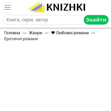
Знайти
Головна
—
Жанри
—
❤️ Любовні романи
—
Еротичні романи