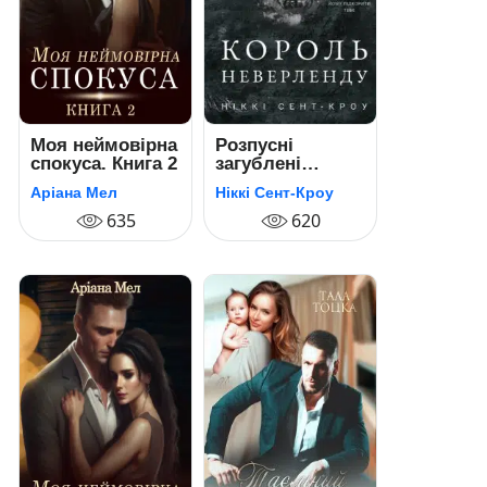
Моя неймовірна
Розпусні
спокуса. Книга 2
загублені
хлопці. Книга 1.
Аріана Мел
Ніккі Сент-Кроу
Король
635
Неверленду
620