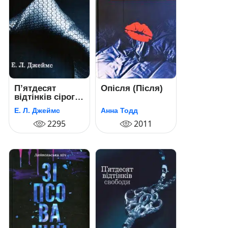
П’ятдесят
Опісля (Після)
відтінків сірого
(50 відтінків
Е. Л. Джеймс
Анна Тодд
сірого). Книга
перша
2295
2011