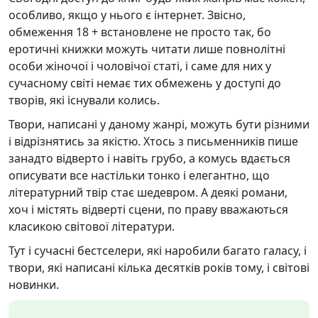
особливо, якщо у нього є інтернет. Звісно,
обмеження 18 + встановлене не просто так, бо
еротичні книжки можуть читати лише повнолітні
особи жіночої і чоловічої статі, і саме для них у
сучасному світі немає тих обмежень у доступі до
творів, які існували колись.
Твори, написані у даному жанрі, можуть бути різними
і відрізнятись за якістю. Хтось з письменників пише
занадто відверто і навіть грубо, а комусь вдається
описувати все настільки тонко і елегантно, що
літературний твір стає шедевром. А деякі романи,
хоч і містять відверті сцени, по праву вважаються
класикою світової літератури.
Тут і сучасні бестселери, які наробили багато галасу, і
твори, які написані кілька десятків років тому, і світові
новинки.