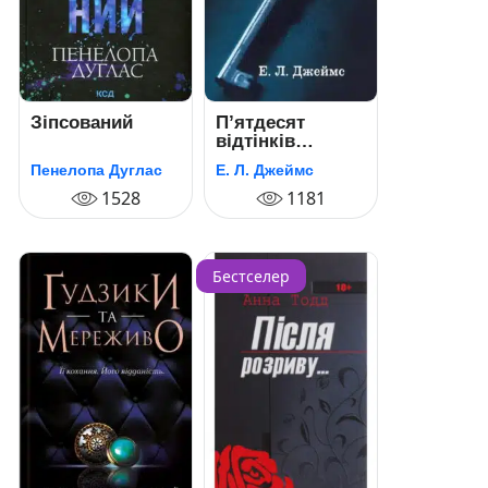
Зіпсований
П’ятдесят
відтінків
свободи (50
Пенелопа Дуглас
Е. Л. Джеймс
відтінків
1528
свободи). Книга
1181
третя
Бестселер