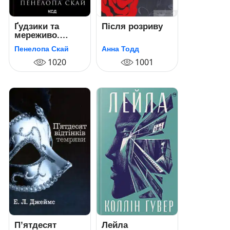
Ґудзики та
Після розриву
мереживо.
Книга 1
Пенелопа Скай
Анна Тодд
(Гудзики)
1020
1001
П’ятдесят
Лейла