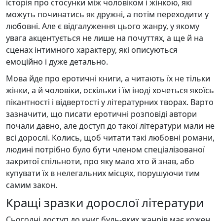
історія про стосунки між чоловіком і жінкою, які
можуть починатись як дружні, а потім переходити у
любовні. Але є відгалуження цього жанру, у якому
увага акцентується не лише на почуттях, а ще й на
сценах інтимного характеру, які описуються
емоційно і дуже детально.
Мова йде про еротичні книги, а читають їх не тільки
жінки, а й чоловіки, оскільки і їм іноді хочеться якоїсь
пікантності і відвертості у літературних творах. Варто
зазначити, що писати еротичні розповіді автори
почали давно, але доступ до такої літератури мали не
всі дорослі. Колись, щоб читати такі любовні романи,
людині потрібно було бути членом спеціалізованої
закритої спільноти, про яку мало хто й знав, або
купувати їх в нелегальних місцях, порушуючи тим
самим закон.
Кращі зразки дорослої літератури
Сьогодні доступ до книг будь-яких жанрів має кожен,