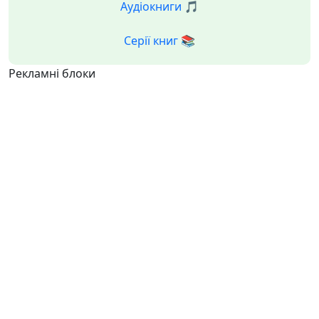
Аудіокниги 🎵
Серії книг 📚
Рекламні блоки