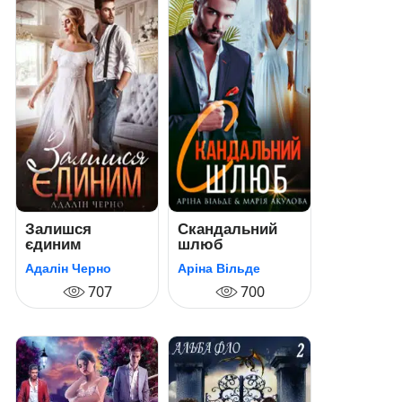
Залишся
Скандальний
єдиним
шлюб
Адалін Черно
Аріна Вільде
707
700