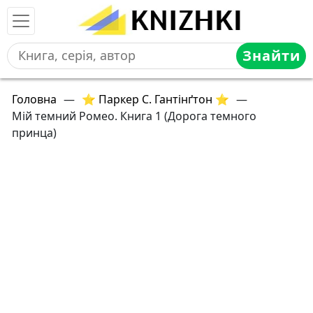
Знайти
Головна
—
⭐ Паркер С. Гантінґтон ⭐
—
Мій темний Ромео. Книга 1 (Дорога темного
принца)