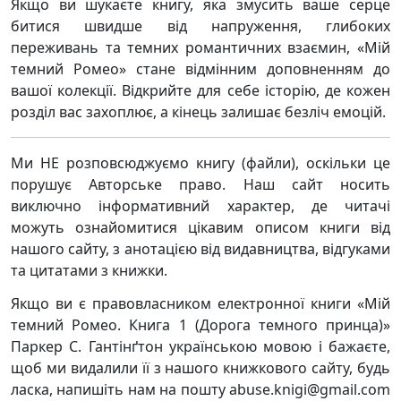
Якщо ви шукаєте книгу, яка змусить ваше серце
битися швидше від напруження, глибоких
переживань та темних романтичних взаємин, «Мій
темний Ромео» стане відмінним доповненням до
вашої колекції. Відкрийте для себе історію, де кожен
розділ вас захоплює, а кінець залишає безліч емоцій.
Ми НЕ розповсюджуємо книгу (файли), оскільки це
порушує Авторське право. Наш сайт носить
виключно інформативний характер, де читачі
можуть ознайомитися цікавим описом книги від
нашого сайту, з анотацією від видавництва, відгуками
та цитатами з книжки.
Якщо ви є правовласником електронної книги «Мій
темний Ромео. Книга 1 (Дорога темного принца)»
Паркер С. Гантінґтон українською мовою і бажаєте,
щоб ми видалили її з нашого книжкового сайту, будь
ласка, напишіть нам на пошту abuse.knigi@gmail.com