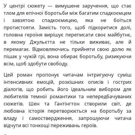
У центрі сюжету — вимушене заручення, що стає
тлом для епічної боротьби між багатим спадкоємцем
і завзятою спадкоємицею, яка не боїться
протистояти. Замість того, щоб підкоритися долі,
головна героїня вирішує переписати своє майбутнє,
в якому Джульєтта не тільки виживає, але й
перемагає. Відмовляючись прийняти свою долю як
пішак у чужій грі, вона обирає боротьбу, ризикуючи
всім, щоб здобути свободу.
Цей роман пропонує читачам інтригуючу суміш
інтенсивних емоцій, розкішних описів і гострих
діалогів, що робить його ідеальним вибором для
любителів темної романтики та непередбачуваних
сюжетів. Шен та Гантінгтон створили світ, де
любовна історія перетворюється на боротьбу за
владу і самоствердження, запрошуючи читача
відчути всі тонкощі переживань героїв.