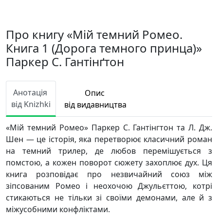
Про книгу «Мій темний Ромео.
Книга 1 (Дорога темного принца)»
Паркер С. Гантінґтон
Анотація
Опис
від Knizhki
від видавництва
«Мій темний Ромео» Паркер С. Гантінгтон та Л. Дж.
Шен — це історія, яка перетворює класичний роман
на темний трилер, де любов перемішується з
помстою, а кожен поворот сюжету захоплює дух. Ця
книга розповідає про незвичайний союз між
зіпсованим Ромео і неохочою Джульєттою, котрі
стикаються не тільки зі своїми демонами, але й з
міжусобними конфліктами.