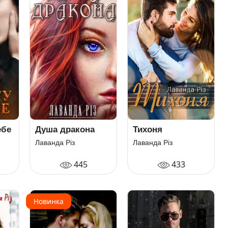
ебе
Душа дракона
Тихоня
Лаванда Різ
Лаванда Різ
445
433
Новинка