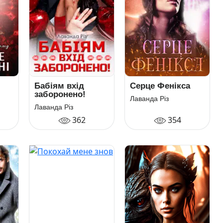
Бабіям вхід
Серце Фенікса
заборонено!
Лаванда Різ
Лаванда Різ
362
354