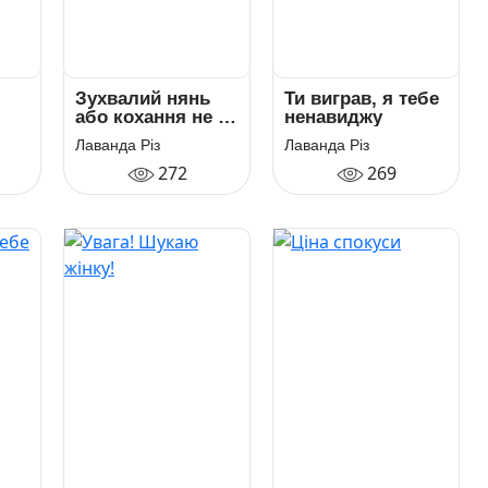
Зухвалий нянь
Ти виграв, я тебе
або кохання не за
ненавиджу
планом
Лаванда Різ
Лаванда Різ
272
269