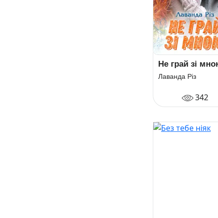
Не грай зі мн
Лаванда Різ
342