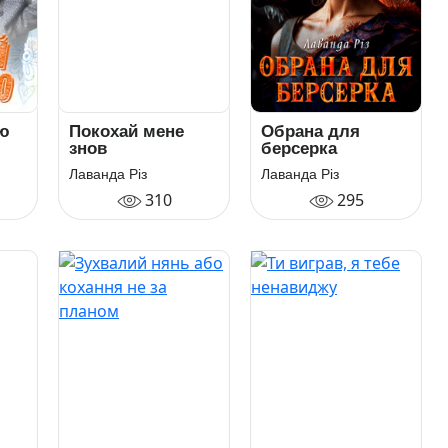
ою
Покохай мене
Обрана для
знов
берсерка
Лаванда Різ
Лаванда Різ
310
295