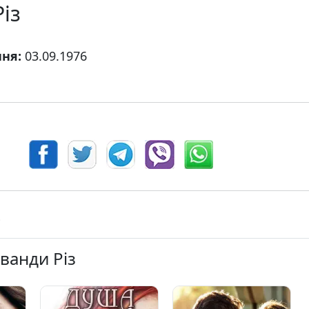
із
ння:
03.09.1976
аванди Різ