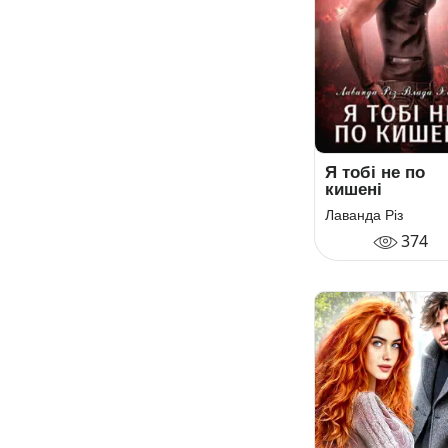
Я тобі не по
кишені
Лаванда Різ
374