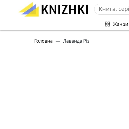
Жанри
Головна
—
Лаванда Різ