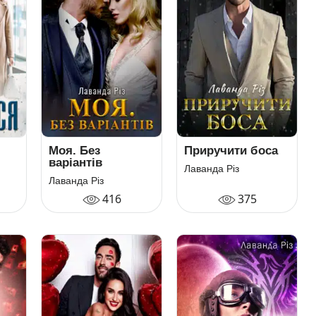
Моя. Без
Приручити боса
варіантів
Лаванда Різ
Лаванда Різ
416
375