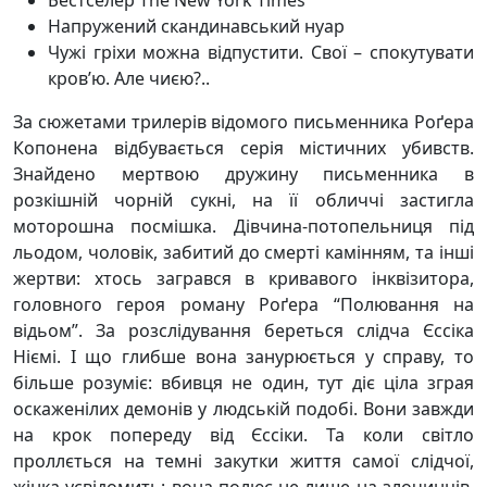
Бестселер The New York Times
Напружений скандинавський нуар
Чужі гріхи можна відпустити. Свої – спокутувати
кров’ю. Але чиєю?..
За сюжетами трилерів відомого письменника Роґера
Копонена відбувається серія містичних убивств.
Знайдено мертвою дружину письменника в
розкішній чорній сукні, на її обличчі застигла
моторошна посмішка. Дівчина-потопельниця під
льодом, чоловік, забитий до смерті камінням, та інші
жертви: хтось загрався в кривавого інквізитора,
головного героя роману Роґера “Полювання на
відьом”. За розслідування береться слідча Єссіка
Ніємі. І що глибше вона занурюється у справу, то
більше розуміє: вбивця не один, тут діє ціла зграя
оскаженілих демонів у людській подобі. Вони завжди
на крок попереду від Єссіки. Та коли світло
проллється на темні закутки життя самої слідчої,