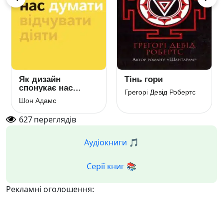
Як дизайн
Тінь гори
спонукає нас
Грегорі Девід Робертс
думати
Шон Адамс
627
переглядів
Аудіокниги 🎵
Серії книг 📚
Рекламні оголошення: