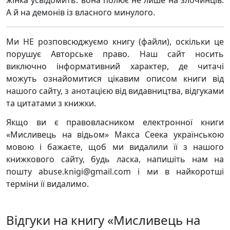
жінка усвідомить: вона полює не лише на злочинців.
А й на демонів із власного минулого.
Ми НЕ розповсюджуємо книгу (файли), оскільки це
порушує Авторське право. Наш сайт носить
виключно інформативний характер, де читачі
можуть ознайомитися цікавим описом книги від
нашого сайту, з анотацією від видавництва, відгуками
та цитатами з книжки.
Якщо ви є правовласником електронної книги
«Мисливець на відьом» Макса Сеека українською
мовою і бажаєте, щоб ми видалили її з нашого
книжкового сайту, будь ласка, напишіть нам на
пошту abuse.knigi@gmail.com і ми в найкоротші
терміни її видалимо.
Відгуки на книгу «Мисливець на