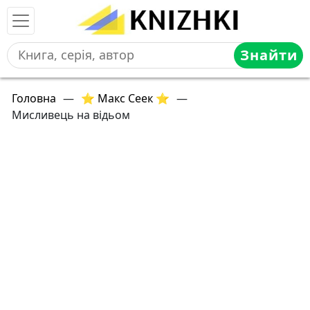
Знайти
Головна
—
⭐ Макс Сеек ⭐
—
Мисливець на відьом