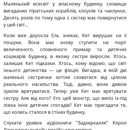
Маленький всесвіт у власному будинку, сховище
вигаданих піратських кораблів, клоунів та чаклунок.
Десять років по тому одна з сестер має повернутися
у цей світ…
Коли вже доросла Ель зникає, Кет вирушає на її
пошуки. Вона має знову ступити на поріг
величезного, сповненого примар та дитячих
кошмарів будинку, в якому сестри виросли. Хтось
залишає Кет підказки. Хтось, кому відомо, що світ
їхнього дитинства — це фікція. Вигадка, в якій дві
маленькі сестрички хотіли сховатися від цілком
реального насильства. Тоді, давно, вони дивом
зуміли врятуватися. Тепер уже Кет має врятувати
сестру. Але від кого? Хто цей монстр, що виліз із-під
ліжка їхніх дитячих спогадів? Кет має пригадати те,
що колись сталося в стінах будинку.
Слухати уривок аудіокниги “Задзеркалля” Керол
Джонстоун онлайн російською мовою: