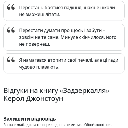
Перестань боятися падіння, інакше ніколи
не зможеш літати.
Перестати думати про щось і забути –
зовсім не те саме. Минуле скінчилося, його
не повернеш.
Я намагався втопити свої печалі, але ці гади
чудово плавають.
Відгуки на книгу «Задзеркалля»
Керол Джонстоун
Залишити відповідь
Ваша e-mail адреса не оприлюднюватиметься.
Обов’язкові поля