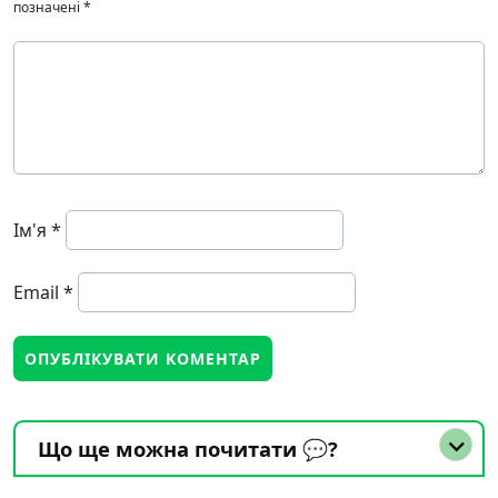
позначені
*
Ім'я
*
Email
*
Що ще можна почитати 💬?