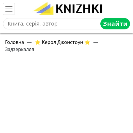
Знайти
Головна
—
⭐ Керол Джонстоун ⭐
—
Задзеркалля