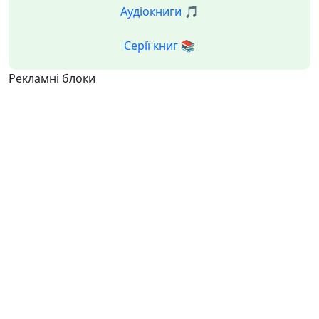
Аудіокниги 🎵
Серії книг 📚
Рекламні блоки