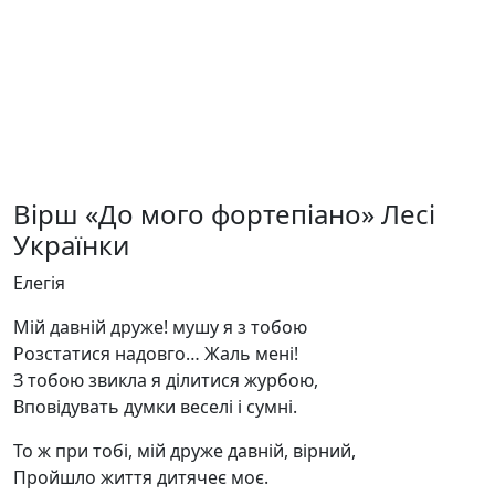
Вірш «До мого фортепіано» Лесі
Українки
Елегія
Мій давній друже! мушу я з тобою
Розстатися надовго… Жаль мені!
З тобою звикла я ділитися журбою,
Вповідувать думки веселі і сумні.
То ж при тобі, мій друже давній, вірний,
Пройшло життя дитячеє моє.