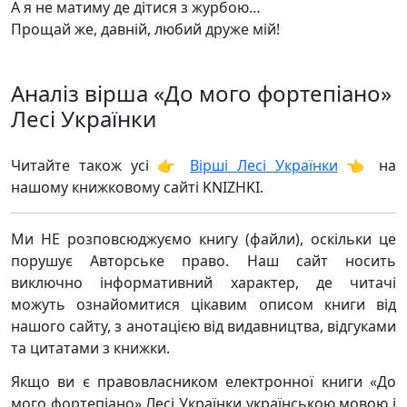
А я не матиму де дітися з журбою…
Прощай же, давній, любий друже мій!
Аналіз вірша «До мого фортепіано»
Лесі Українки
Читайте також усі 👉
Вірші Лесі Українки
👈 на
нашому книжковому сайті KNIZHKI.
Ми НЕ розповсюджуємо книгу (файли), оскільки це
порушує Авторське право. Наш сайт носить
виключно інформативний характер, де читачі
можуть ознайомитися цікавим описом книги від
нашого сайту, з анотацією від видавництва, відгуками
та цитатами з книжки.
Якщо ви є правовласником електронної книги «До
мого фортепіано» Лесі Українки українською мовою і