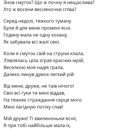
Знов смуток? Що ж почну я нещаслива?
Хто ж восени весняночки співа?
Серед недолі, тяжкого туману
Були й для мене промені ясні.
Годину мала не одну кохану,
Як забувала всі жалі свої.
Коли я смуток свій на струни клала,
З’являлась ціла зграя красних мрій,
Веселкою моя надія грала,
Далеко линув думок легкий рій.
Від мене, друже, не таїв нічого!
Свої всі гуки ти мені віддав,
На тяжкеє страждання серця мого
Мені лагідную потіху слав!
Мій друже! Ті хвилиноньки яснії,
Я при тобі найбільше мала їх,