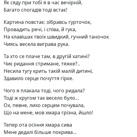
Як сяду при тобі я в час вечірній,
Багато спогадів тоді встає!
Картина повстає: зібравсь гурточок,
Провадить речі, і співа, й гука,
На клавішах твоїх швидкий, гучний таночок
Чиясь весела виграва рука.
Та хто се плаче там, в другій хатині?
Чиє ридання стримане, тяжке?..
Несила тугу крить такій малій дитині,
Здавило серце почуття гірке.
Чого я плакала тоді, чого ридала?
Тоді ж кругом так весело було…
Ох, певне, лихо серцем почувала,
Що на мене, мов хмара грізна, йшло!
Тепер ота осіння хмара сива
Мене дедалі більше покрива…