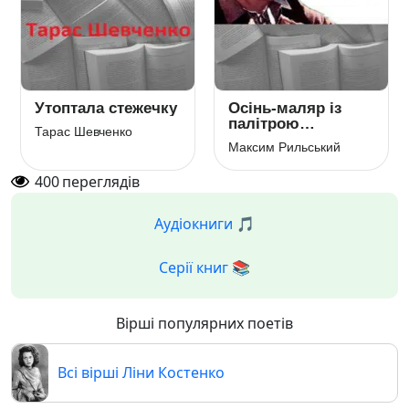
Утоптала стежечку
Осінь-маляр із
палітрою
Тарас Шевченко
пишною…
Максим Рильський
400
переглядів
Аудіокниги 🎵
Серії книг 📚
Вірші популярних поетів
Всі вірші Ліни Костенко