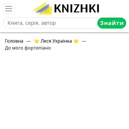
Знайти
Головна
—
⭐ Леся Українка ⭐
—
До мого фортепіано