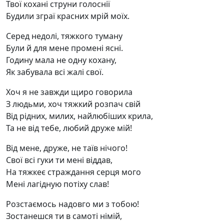
Твої кохані струни голоснії
Будили зграї красних мрій моїх.
Серед недолі, тяжкого туману
Були й для мене промені ясні.
Годину мала не одну кохану,
Як забувала всі жалі свої.
Хоч я не завжди щиро говорила
З людьми, хоч тяжкий розпач свій
Від рідних, милих, найлюбіших крила,
Та не від тебе, любий друже мій!
Від мене, друже, не таїв нічого!
Свої всі гуки ти мені віддав,
На тяжкеє страждання серця мого
Мені лагідную потіху слав!
Розстаємось надовго ми з тобою!
Зостанешся ти в самоті німій,