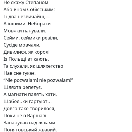
Не скажу Степаном
Або Яном Собієським:
Ті два незвичайні,—
А іншими. Небораки
Мовчки панували.
Сейми, сеймики ревіли,
Сусіде мовчали,
Дивилися, як королі
Із Польщі втікають,
Та слухали, як шляхетство
Навісне гукає.
“Nie pozwalam! nie pozwalam!”
Шляхта репетує,
А магнати палять хати,
Шабельки гартують.
Довго таке творилося,
Поки не в Варшаві
Запанував над ляхами
Понятовський жвавий.