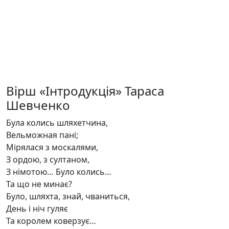
Вірш «Інтродукція» Тараса
Шевченко
Була колись шляхетчина,
Вельможная пані;
Мірялася з москалями,
З ордою, з султаном,
З німотою… Було колись…
Та що не минає?
Було, шляхта, знай, чваниться,
День і ніч гуляє
Та королем коверзує…