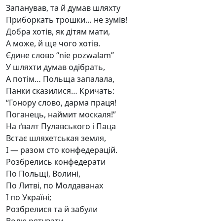
Запанував, та й думав шляхту
Приборкать трошки… не зумів!
Добра хотів, як дітям мати,
А може, й ще чого хотів.
Єдине слово “nie pozwalam”
У шляхти думав одібрать,
А потім… Польща запалала,
Панки сказилися… Кричать:
“Гонору слово, дарма праця!
Поганець, наймит москаля!”
На ґвалт Пулавського і Паца
Встає шляхетськая земля,
І — разом сто конфедерацій.
Розбрелись конфедерати
По Польщі, Волині,
По Литві, по Молдаванах
І по Україні;
Розбрелися та й забули