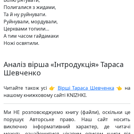
Волю рятувати,
Полигалися з жидами,
Та й ну руйнувати.
Руйнували, мордували,
Церквами топили…
А тим часом гайдамаки
Ножі освятили.
Аналіз вірша «Інтродукція» Тараса
Шевченко
Читайте також усі 👉
Вірші Тараса Шевченка
👈 на
нашому книжковому сайті KNIZHKI.
Ми НЕ розповсюджуємо книгу (файли), оскільки це
порушує Авторське право. Наш сайт носить
виключно інформативний характер, де читачі
можуть ознайомитися цікавим описом книги від