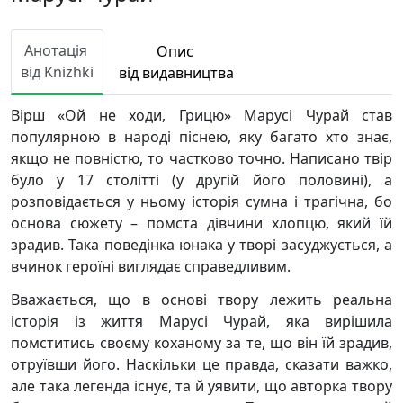
Анотація
Опис
від Knizhki
від видавництва
Вірш «Ой не ходи, Грицю» Марусі Чурай став
популярною в народі піснею, яку багато хто знає,
якщо не повністю, то частково точно. Написано твір
було у 17 столітті (у другій його половині), а
розповідається у ньому історія сумна і трагічна, бо
основа сюжету – помста дівчини хлопцю, який їй
зрадив. Така поведінка юнака у творі засуджується, а
вчинок героїні виглядає справедливим.
Вважається, що в основі твору лежить реальна
історія із життя Марусі Чурай, яка вирішила
помститись своєму коханому за те, що він їй зрадив,
отруївши його. Наскільки це правда, сказати важко,
але така легенда існує, та й уявити, що авторка твору