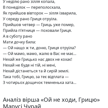
У неділю рано зілля копала,
В понеділок — переполоскала,
Як прийшов вівторок — зілля ізварила,
У середу рано Гриця отруїла.
Прийшов четвер — Гриць уже помер,
Прийла п’ятниця — поховали Гриця.
А в суботу рано
Мати дочку била:
— Ой нащо ж ти, доню, Гриця отруїла?
— Ой мамо, мамо, жалю в Вас не має…
Нехай же Грицько нас двох не кохає!
Нехай не буде ні тій, ні мені,
Нехай дістанеться та й сирій землі.
Така тобі, Грицю, за теє відплата —
З чотирьох дощичок темненька хата…
Аналіз вірша «Ой не ходи, Грицю»
Марусі Чурай