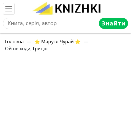
Знайти
Головна
—
⭐ Маруся Чурай ⭐
—
Ой не ходи, Грицю