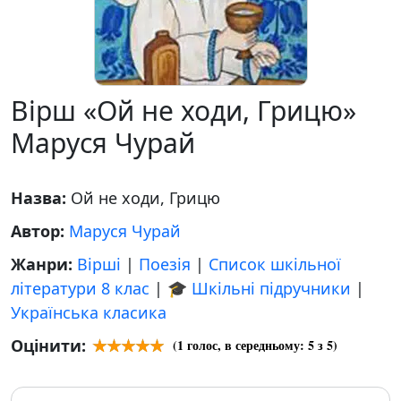
Вірш «Ой не ходи, Грицю»
Маруся Чурай
Назва:
Ой не ходи, Грицю
Автор:
Маруся Чурай
Жанри:
Вірші
|
Поезія
|
Список шкільної
літератури 8 клас
|
🎓 Шкільні підручники
|
Українська класика
Оцінити:
(
1
голос, в середньому:
5
з 5)