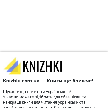
Knizhki.com.ua — Книги ще ближче!
Шукаєте що почитати українською?
У нас ви можете підібрати для сбее цікаві та
найкращі книги для читання українських та
зарубіжних письменників. Література завжди під