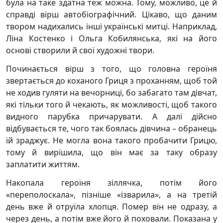
була на таке здатна теж можна. Тому, можливо, це й
справді вірш автобіографічний. Цікаво, що даним
твором надихались інші українські митці. Наприклад,
Ліна Костенко і Ольга Кобилянська, які на його
основі створили й свої художні твори.
Починається вірш з того, що головна героїня
звертається до коханого Гриця з проханням, щоб той
не ходив гуляти на вечорниці, бо забагато там дівчат,
які тільки того й чекають, як можливості, щоб такого
видного парубка причарувати. А далі дійсно
відбувається те, чого так боялась дівчина – обранець
їй зраджує. Не могла вона такого пробачити Грицю,
тому й вирішила, що він має за таку образу
заплатити життям.
Накопала героїня зіллячка, потім його
«переполоскала», пізніше «ізварила», а на третій
день вже й отруїла хлопця. Помер він не одразу, а
через день, а потім вже його й поховали. Показана у