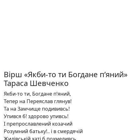
Вірш «Якби-то ти Богдане п’яний»
Тараса Шевченко
Якби-то ти, Богдане п’яний,
Тепер на Переяслав глянув!
Та на Замчище подививсь!
Упився б! здорово упивсь!
І препрославлений козачий
Розумний батьку!.. і в смердячій
Жидівській хаті б похмеливсь