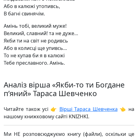
Або в калюжі утопивсь,
В багні свинячім.
Амінь тобі, великий муже!
Великий, славний! та не дуже…
Якби ти на світ не родивсь
Або в колисці ще упивсь…
То не купав би я в калюжі
Тебе преславного. Амінь.
Аналіз вірша «Якби-то ти Богдане
п’яний» Тараса Шевченко
Читайте також усі 👉
Вірші Тараса Шевченка
👈 на
нашому книжковому сайті KNIZHKI.
Ми НЕ розповсюджуємо книгу (файли), оскільки це