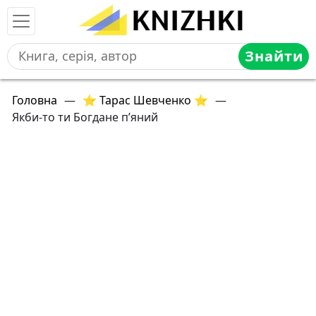
Знайти
Головна
—
⭐ Тарас Шевченко ⭐
—
Якби-то ти Богдане п’яний