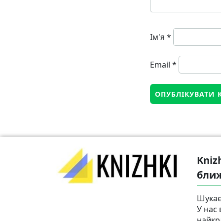
Ім'я
*
Email
*
Kniz
бли
Шукає
У нас 
найкр