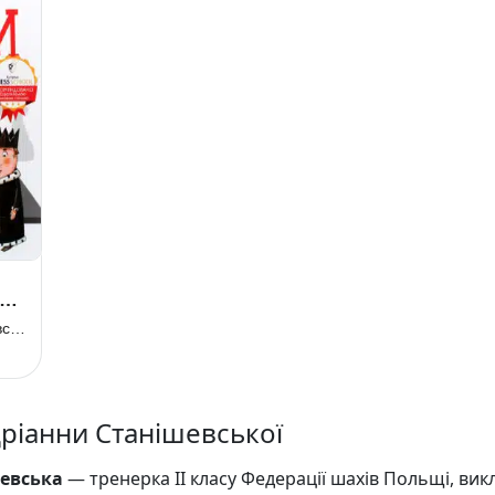
Адріанна Станішевська
дріанни Станішевської
евська
— тренерка ІІ класу Федерації шахів Польщі, вик