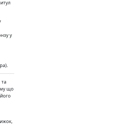
титул
у
онзу у
ра).
 та
ому що
 його
нижок,