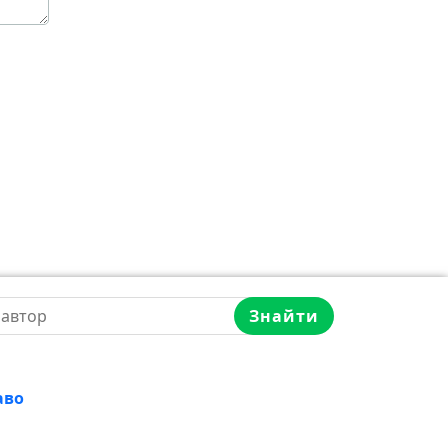
Знайти
аво