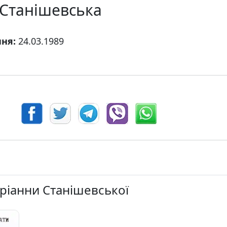
 Станішевська
ння:
24.03.1989
дріанни Станішевської