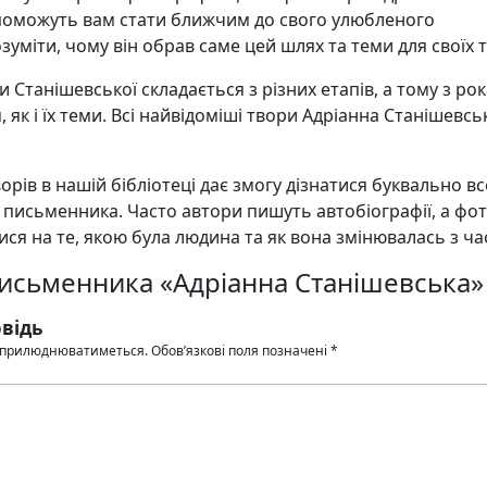
поможуть вам стати ближчим до свого улюбленого
зуміти, чому він обрав саме цей шлях та теми для своїх т
и Станішевської складається з різних етапів, а тому з ро
 як і їх теми. Всі найвідоміші твори Адріанна Станішевсь
орів в нашій бібліотеці дає змогу дізнатися буквально в
 письменника. Часто автори пишуть автобіографії, а фо
ся на те, якою була людина та як вона змінювалась з ча
письменника «Адріанна Станішевська»
відь
 оприлюднюватиметься.
Обов’язкові поля позначені
*