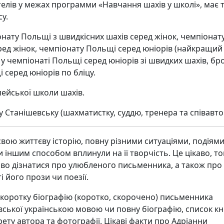
телів у межах программи «Навчання шахів у школі», має 
су.
нату Польщі з швидкісних шахів серед жінок, чемпіонат
ред жінок, чемпіонату Польщі серед юніорів (найкращий
о у чемпіонаті Польщі серед юніорів зі швидких шахів, бр
 серед юніорів по бліцу.
ейської школи шахів.
 Станішевську (шахматистку, суддю, тренера та співавто
вою життєву історію, повну різними ситуаціями, подіями
и іншим способом вплинули на її творчість. Це цікаво, т
аво дізнатися про улюбленого письменника, а також про
і його прози чи поезії.
 коротку біографію (коротко, скорочено) письменника
ської українською мовою чи повну біографію, список к
ту автора та фотографії. Цікаві факти про Адріанни