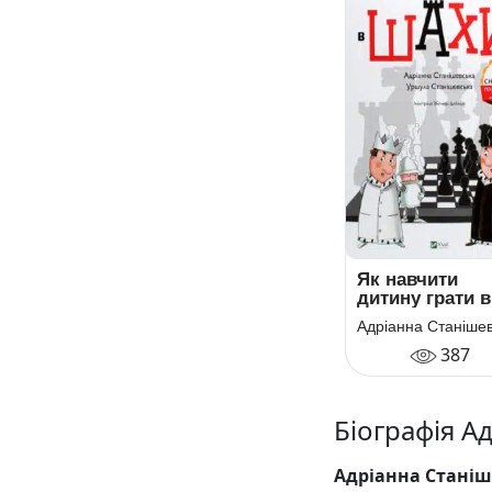
Як навчити
дитину грати в
шахи
387
Біографія А
Адріанна Станіш