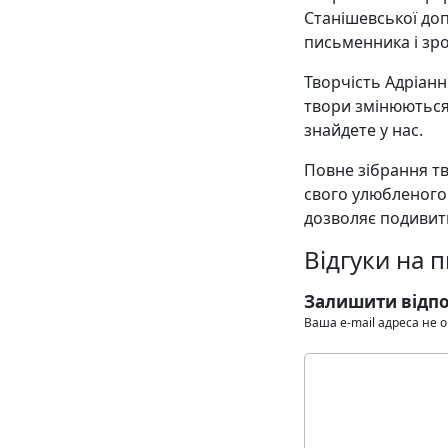
Станішевської до
письменника і зро
Творчість Адріанн
твори змінюються,
знайдете у нас.
Повне зібрання тв
свого улюбленого
дозволяє подивити
Відгуки на 
Залишити відпо
Ваша e-mail адреса не