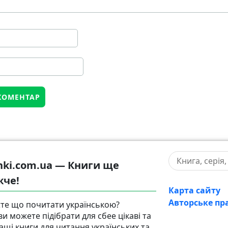
hki.com.ua — Книги ще
жче!
Карта сайту
Авторське пр
те що почитати українською?
ви можете підібрати для сбее цікаві та
ащі книги для читання українських та