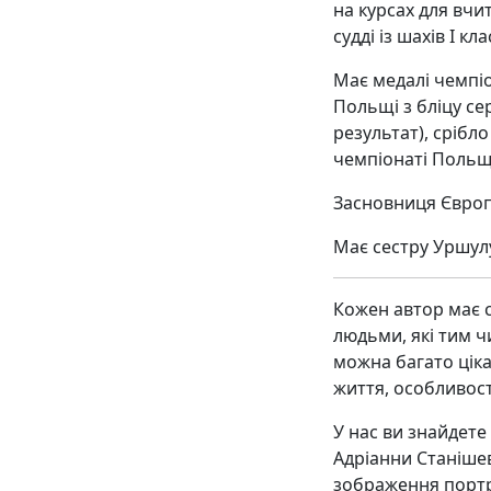
на курсах для вчи
судді із шахів І кла
Має медалі чемпіо
Польщі з бліцу се
результат), срібл
чемпіонаті Польщі
Засновниця Європ
Має сестру Уршулу
Кожен автор має с
людьми, які тим ч
можна багато цік
життя, особливост
У нас ви знайдете
Адріанни Станішев
зображення портре