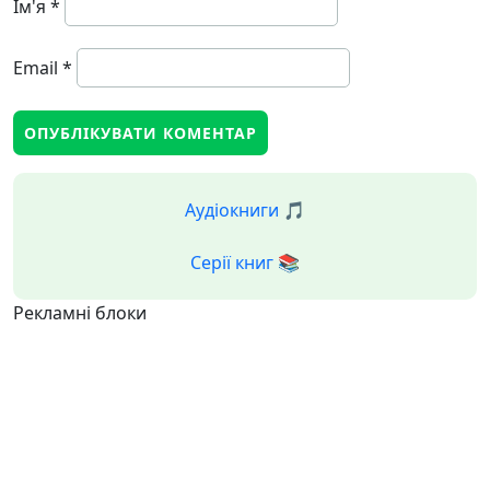
Ім'я
*
Email
*
Аудіокниги 🎵
Серії книг 📚
Рекламні блоки