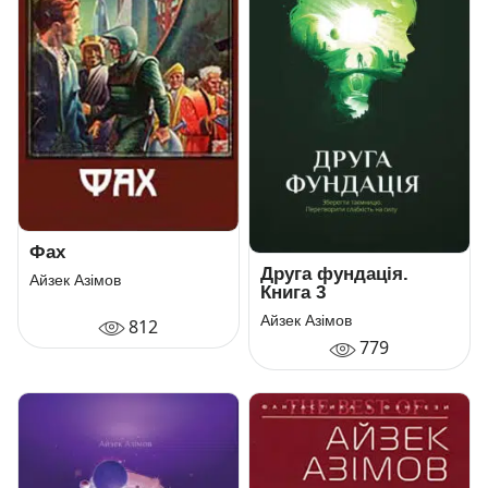
Фах
Друга фундація.
Айзек Азімов
Книга 3
Айзек Азімов
812
779