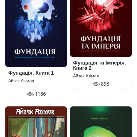
Фундація та Імперія.
Книга 2
Фундація. Книга 1
Айзек Азімов
Айзек Азімов
898
1186