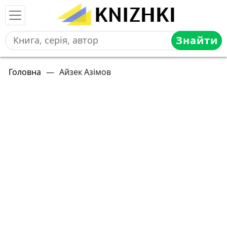
Знайти
Головна
—
Айзек Азімов