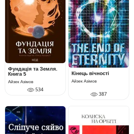
Фундація та Земля.
Кінець вічності
Книга 5
Айзек Азімов
Айзек Азімов
534
387