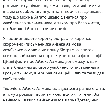
різними ситуаціями, подіями та людьми, які тим чи
іншим способом вплинули на її творчість. Це цікаво,
тому що можна багато цікаво дізнатися про
улюбленого письменника, а також про його життя,
особливості його прози чи поезії.
У нас ви знайдете коротку біографію (коротко,
скорочено) письменника Айзека Азімова
українською мовою чи повну біографію, список
книжок, зображення портрету автора та фотографії.
Цікаві факти про Айзека Азімова допоможуть вам
стати ближчим до свого улюбленого письменника і
зрозуміти, чому він обрав саме цей шлях та теми для
своїх творів.
Творчість Айзека Азімова складається з різних етапів,
а тому з роками твори змінюються, як і їх теми. Всі
найвідоміші твори Айзек Азімов ви знайдете у нас.