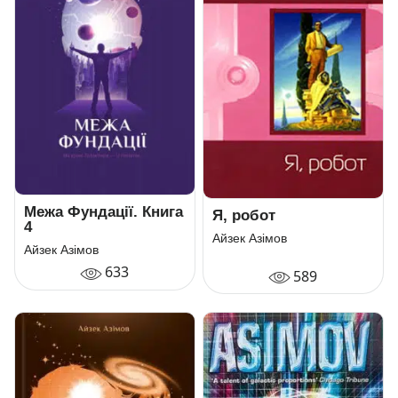
Межа Фундації. Книга
Я, робот
4
Айзек Азімов
Айзек Азімов
633
589