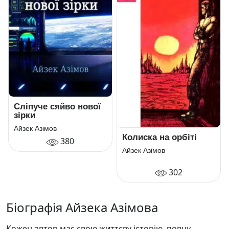
Сліпуче сяйво нової
зірки
Айзек Азімов
Колиска на орбіті
380
Айзек Азімов
302
Біографія Айзека Азімова
Кожен автор має свою життєву історію, повну