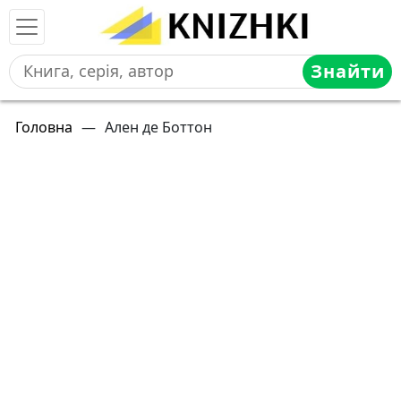
Знайти
Головна
—
Ален де Боттон