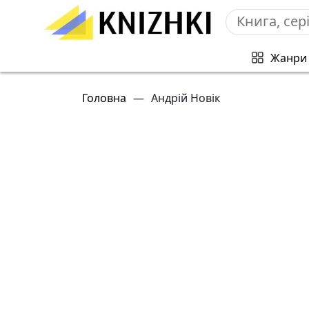
Жанри
Головна
—
Андрій Новік