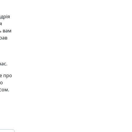
ндрія
я
ь вам
рав
нас.
се про
то
сом.