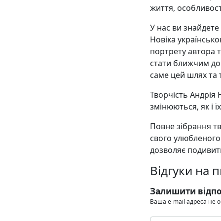
життя, особливост
У нас ви знайдете
Новіка українськ
портрету автора т
стати ближчим до 
саме цей шлях та т
Творчість Андрія Н
змінюються, як і ї
Повне зібрання тв
свого улюбленого
дозволяє подивити
Відгуки на 
Залишити відпо
Ваша e-mail адреса не