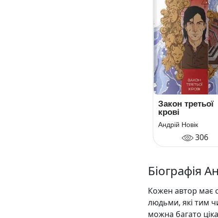
Закон третьої
крові
Андрій Новік
306
Біографія А
Кожен автор має с
людьми, які тим ч
можна багато цік