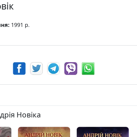
вік
ння:
1991 р.
ндрія Новіка