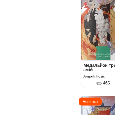
Медальйон тр
змій
Андрій Новік
465
Новинка