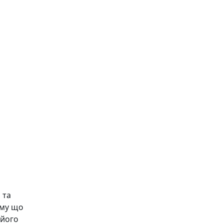
 та
ому що
 його