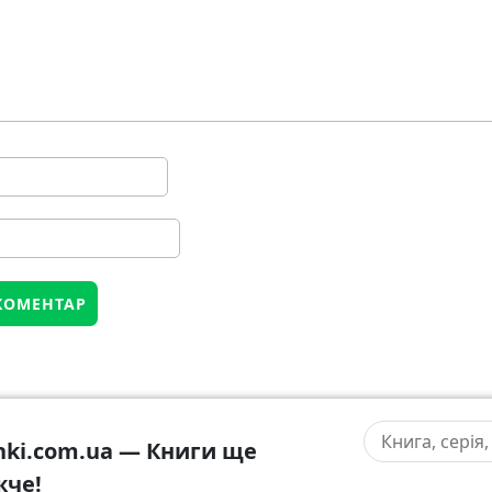
hki.com.ua — Книги ще
жче!