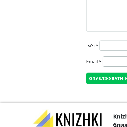
Ім'я
*
Email
*
Kniz
бли