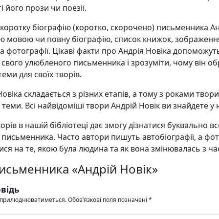
і його прози чи поезії.
 коротку біографію (коротко, скорочено) письменника А
ою мовою чи повну біографію, список книжок, зображенн
а фотографії. Цікаві факти про Андрія Новіка допоможут
свого улюбленого письменника і зрозуміти, чому він об
еми для своїх творів.
овіка складається з різних етапів, а тому з роками твори
х теми. Всі найвідоміші твори Андрій Новік ви знайдете у 
орів в нашій бібліотеці дає змогу дізнатися буквально в
 письменника. Часто автори пишуть автобіографії, а фо
ся на те, якою була людина та як вона змінювалась з ча
письменника «Андрій Новік»
відь
 оприлюднюватиметься.
Обов’язкові поля позначені
*