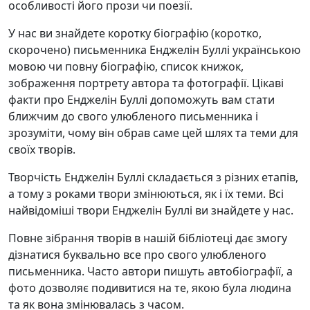
особливості його прози чи поезії.
У нас ви знайдете коротку біографію (коротко,
скорочено) письменника Енджелін Буллі українською
мовою чи повну біографію, список книжок,
зображення портрету автора та фотографії. Цікаві
факти про Енджелін Буллі допоможуть вам стати
ближчим до свого улюбленого письменника і
зрозуміти, чому він обрав саме цей шлях та теми для
своїх творів.
Творчість Енджелін Буллі складається з різних етапів,
а тому з роками твори змінюються, як і їх теми. Всі
найвідоміші твори Енджелін Буллі ви знайдете у нас.
Повне зібрання творів в нашій бібліотеці дає змогу
дізнатися буквально все про свого улюбленого
письменника. Часто автори пишуть автобіографії, а
фото дозволяє подивитися на те, якою була людина
та як вона змінювалась з часом.