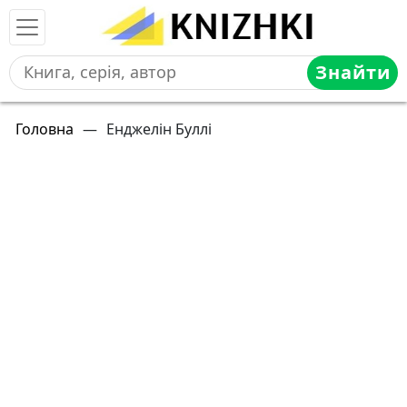
Знайти
Головна
—
Енджелін Буллі