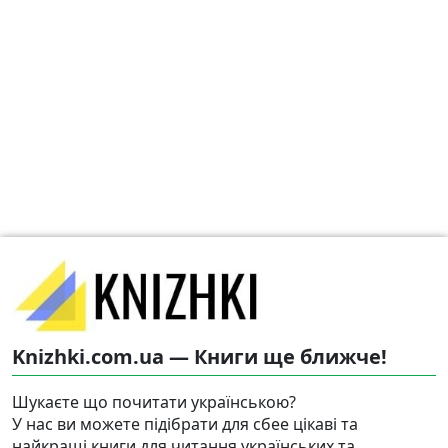
Knizhki.com.ua — Книги ще ближче!
Шукаєте що почитати українською?
У нас ви можете підібрати для сбее цікаві та
найкращі книги для читання українських та