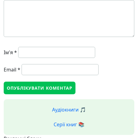
Ім'я
*
Email
*
Аудіокниги 🎵
Серії книг 📚