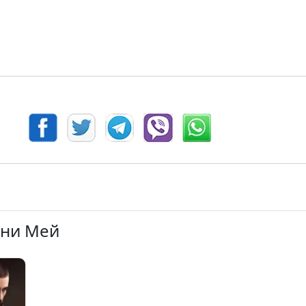
й
нни Мей