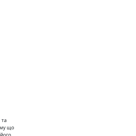
 та
ому що
 його