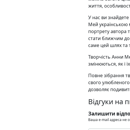
життя, особливост
У нас ви знайдете
Мей українською 
портрету автора т
стати ближчим до 
саме цей шлях та т
Творчість Анни Ме
змінюються, як і ї
Повне зібрання тв
свого улюбленого
дозволяє подивити
Відгуки на 
Залишити відпо
Ваша e-mail адреса не