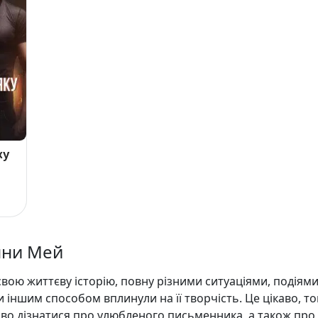
ку
нни Мей
вою життєву історію, повну різними ситуаціями, подіями
и іншим способом вплинули на її творчість. Це цікаво, т
аво дізнатися про улюбленого письменника, а також про