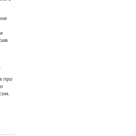
нни
ам
рав
.
се про
то
сом.