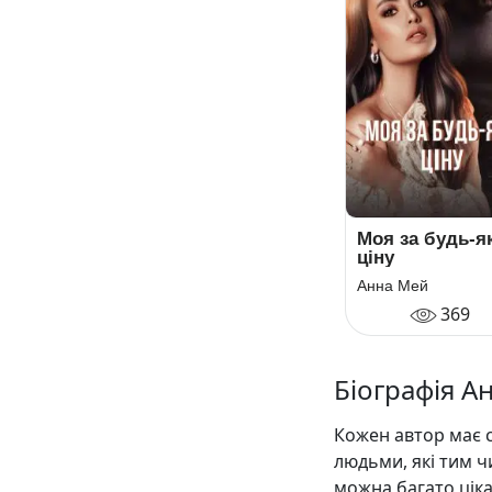
Моя за будь-я
ціну
Анна Мей
369
Біографія А
Кожен автор має с
людьми, які тим ч
можна багато цік