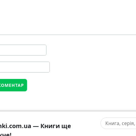
hki.com.ua — Книги ще
жче!