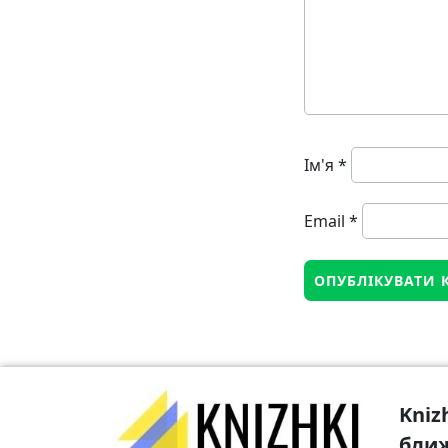
Ім'я
*
Email
*
Kniz
бли