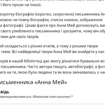
і його прози чи поезії.
 коротку біографію (коротко, скорочено) письменника А
мовою чи повну біографію, список книжок, зображення
а фотографії. Цікаві факти про Анни Мей допоможуть в
свого улюбленого письменника і зрозуміти, чому він об
еми для своїх творів.
й складається з різних етапів, а тому з роками твори
х теми. Всі найвідоміші твори Анна Мей ви знайдете у нас
орів в нашій бібліотеці дає змогу дізнатися буквально в
 письменника. Часто автори пишуть автобіографії, а фо
ся на те, якою була людина та як вона змінювалась з ча
письменника «Анна Мей»
відь
 оприлюднюватиметься.
Обов’язкові поля позначені
*