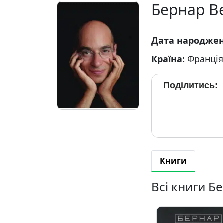
Бернар В
Дата народже
Країна:
Франція
Поділитись:
Книги
Всі книги Б