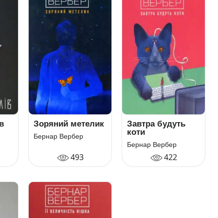
в
Зоряний метелик
Завтра будуть
коти
Бернар Вербер
Бернар Вербер
493
422