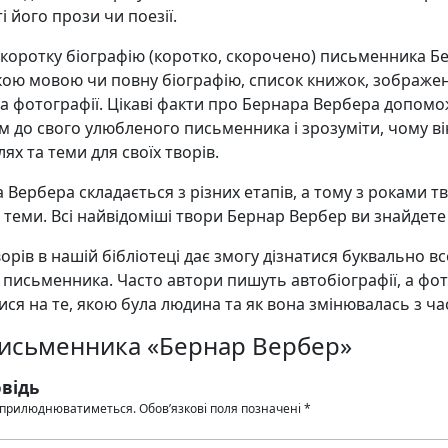
і його прози чи поезії.
 коротку біографію (коротко, скорочено) письменника Б
кою мовою чи повну біографію, список книжок, зображе
та фотографії. Цікаві факти про Бернара Вербера допом
 до свого улюбленого письменника і зрозуміти, чому ві
ях та теми для своїх творів.
 Вербера складається з різних етапів, а тому з роками т
х теми. Всі найвідоміші твори Бернар Вербер ви знайдете 
орів в нашій бібліотеці дає змогу дізнатися буквально в
 письменника. Часто автори пишуть автобіографії, а фо
ся на те, якою була людина та як вона змінювалась з ча
письменника «Бернар Вербер»
відь
 оприлюднюватиметься.
Обов’язкові поля позначені
*