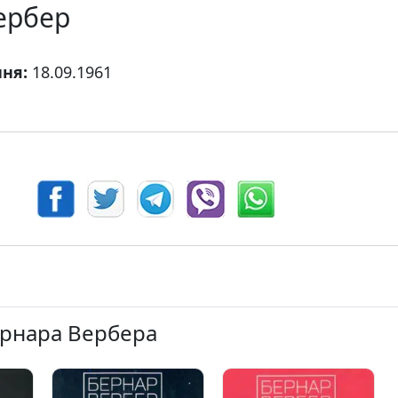
ербер
ння:
18.09.1961
ернара Вербера