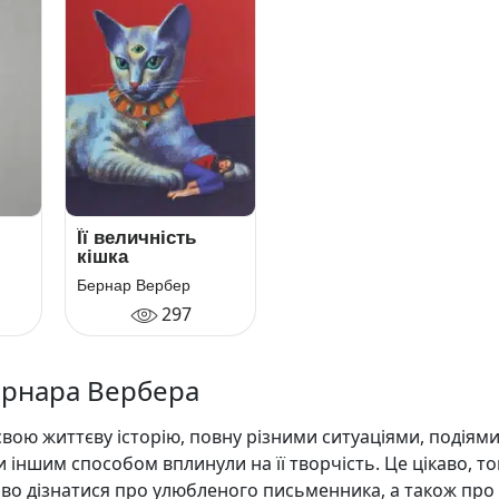
Її величність
кішка
Бернар Вербер
297
ернара Вербера
вою життєву історію, повну різними ситуаціями, подіями
и іншим способом вплинули на її творчість. Це цікаво, т
аво дізнатися про улюбленого письменника, а також про