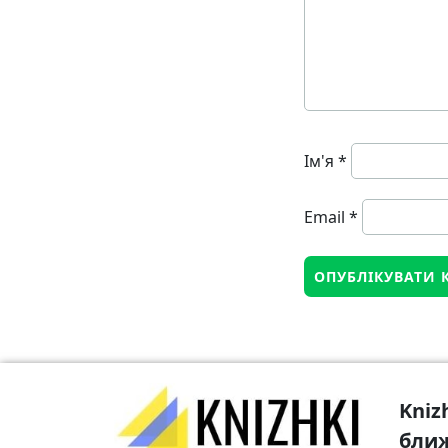
Ім'я
*
Email
*
Kniz
бли