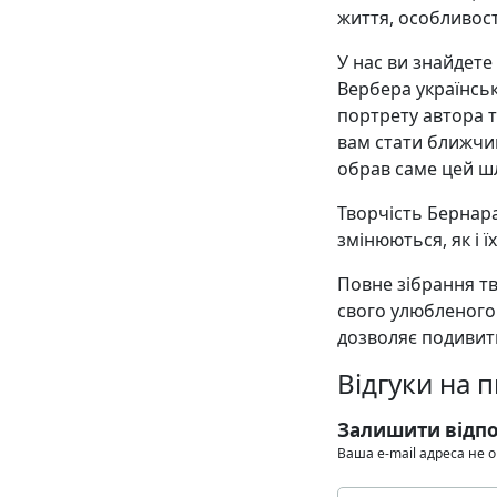
життя, особливост
У нас ви знайдете
Вербера українсь
портрету автора 
вам стати ближчим
обрав саме цей шл
Творчість Бернара
змінюються, як і ї
Повне зібрання тв
свого улюбленого
дозволяє подивити
Відгуки на 
Залишити відпо
Ваша e-mail адреса не