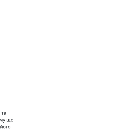
 та
ому що
 його