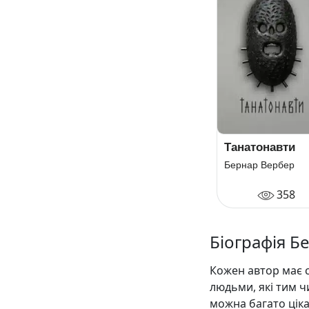
Танатонавти
Бернар Вербер
358
Біографія Б
Кожен автор має с
людьми, які тим ч
можна багато цік