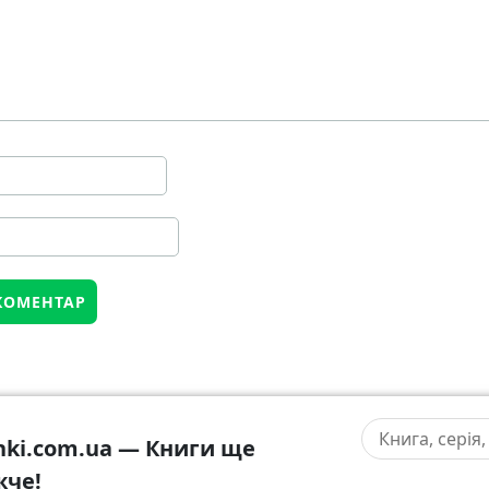
hki.com.ua — Книги ще
жче!