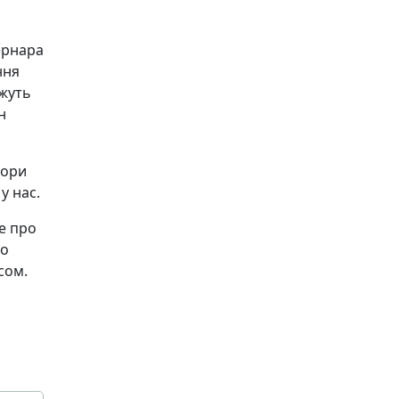
ернара
ння
ожуть
н
вори
у нас.
се про
то
сом.