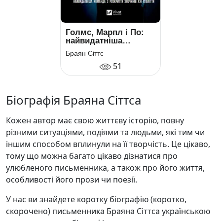
Голмс, Марпл і По:
найвидатніша
команда з розкриття
Браян Сіттс
злочинів ХХІ століття
51
Біографія Браяна Сіттса
Кожен автор має свою життєву історію, повну
різними ситуаціями, подіями та людьми, які тим чи
іншим способом вплинули на її творчість. Це цікаво,
тому що можна багато цікаво дізнатися про
улюбленого письменника, а також про його життя,
особливості його прози чи поезії.
У нас ви знайдете коротку біографію (коротко,
скорочено) письменника Браяна Сіттса українською