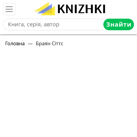
Знайти
Головна
—
Браян Сіттс