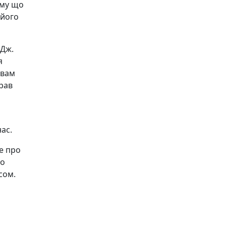
ому що
 його
 Дж.
я
 вам
рав
нас.
се про
то
сом.