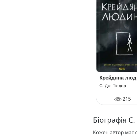
Крейдяна люд
С. Дж. Тюдор
215
Біографія С
Кожен автор має с