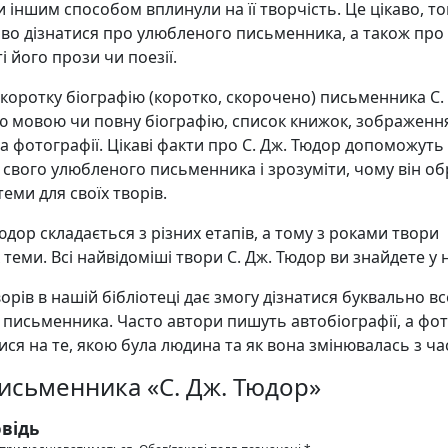
и іншим способом вплинули на її творчість. Це цікаво, т
аво дізнатися про улюбленого письменника, а також про
і його прози чи поезії.
 коротку біографію (коротко, скорочено) письменника С.
ю мовою чи повну біографію, список книжок, зображенн
а фотографії. Цікаві факти про С. Дж. Тюдор допоможуть
свого улюбленого письменника і зрозуміти, чому він об
еми для своїх творів.
юдор складається з різних етапів, а тому з роками твори
х теми. Всі найвідоміші твори С. Дж. Тюдор ви знайдете у 
орів в нашій бібліотеці дає змогу дізнатися буквально в
 письменника. Часто автори пишуть автобіографії, а фо
ся на те, якою була людина та як вона змінювалась з ча
письменника «С. Дж. Тюдор»
відь