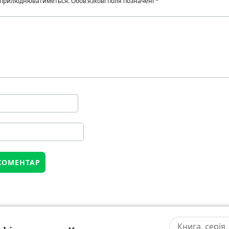
 оприлюднюватиметься.
Обов’язкові поля позначені
*