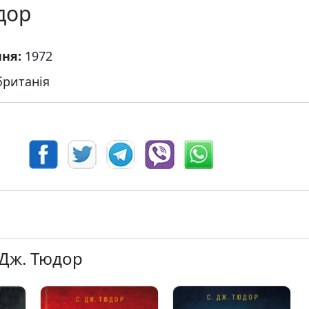
дор
ння:
1972
ританія
 Дж. Тюдор