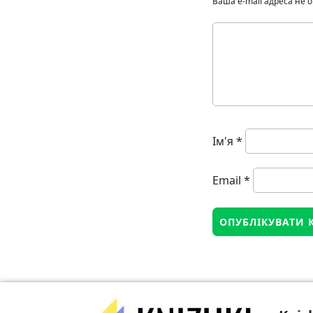
Ваша e-mail адреса не
Ім'я
*
Email
*