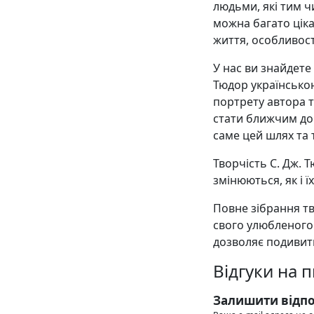
людьми, які тим ч
можна багато цік
життя, особливост
У нас ви знайдете
Тюдор українсько
портрету автора т
стати ближчим до 
саме цей шлях та т
Творчість С. Дж. Т
змінюються, як і ї
Повне зібрання тв
свого улюбленого
дозволяє подивити
Відгуки на 
Залишити відпо