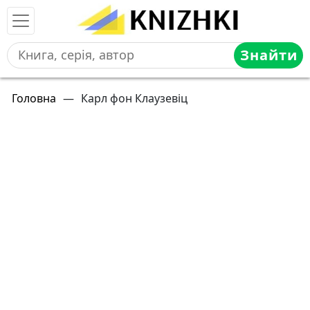
Знайти
Головна
—
Карл фон Клаузевіц