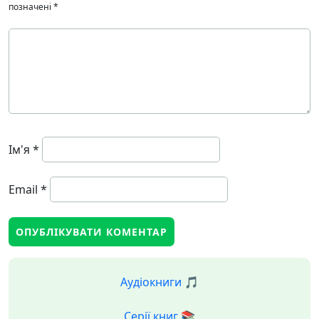
позначені
*
Ім'я
*
Email
*
Аудіокниги 🎵
Серії книг 📚