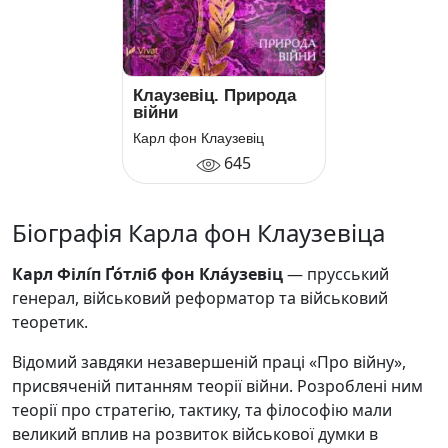
Клаузевіц. Природа
війни
Карл фон Клаузевіц
645
Біографія Карла фон Клаузевіца
Карл Філі́п Ґо́тліб фон Кла́узевіц
— прусський
генерал, військовий реформатор та військовий
теоретик.
Відомий завдяки незавершеній праці «Про війну»,
присвяченій питанням теорії війни. Розроблені ним
теорії про стратегію, тактику, та філософію мали
великий вплив на розвиток військової думки в