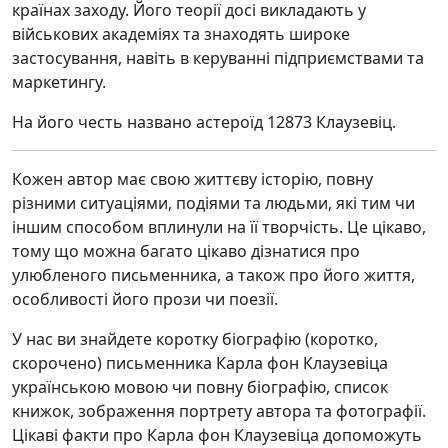
країнах заходу. Його теорії досі викладають у
військових академіях та знаходять широке
застосування, навіть в керуванні підприємствами та
маркетингу.
На його честь названо астероїд 12873 Клаузевіц.
Кожен автор має свою життєву історію, повну
різними ситуаціями, подіями та людьми, які тим чи
іншим способом вплинули на її творчість. Це цікаво,
тому що можна багато цікаво дізнатися про
улюбленого письменника, а також про його життя,
особливості його прози чи поезії.
У нас ви знайдете коротку біографію (коротко,
скорочено) письменника Карла фон Клаузевіца
українською мовою чи повну біографію, список
книжок, зображення портрету автора та фотографії.
Цікаві факти про Карла фон Клаузевіца допоможуть