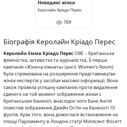
Невидимі жінки
Керолайн Кріадо Перес
769
Біографія Керолайн Кріадо Перес
Керолайн Емма Кріадо Перес
OBE – британська
феміністка, активістка та журналістка. Її перша
кампанія «Жіноча кімната» (англ. Women’s Room)
була спрямована на розширення представництва
жінок-експертів у засобах масової інформації. Вона
також провела успішну кампанію проти видалення
єдиного на той момент зображення жінки з
британських банкнот, внаслідок чого Банк Англії
помістив зображення Джейн Остін на банкноті 10
фунтів. Крім того, вона домоглася встановлення на
площі Парламенту в Лондоні статуї Міллісент Фосетт