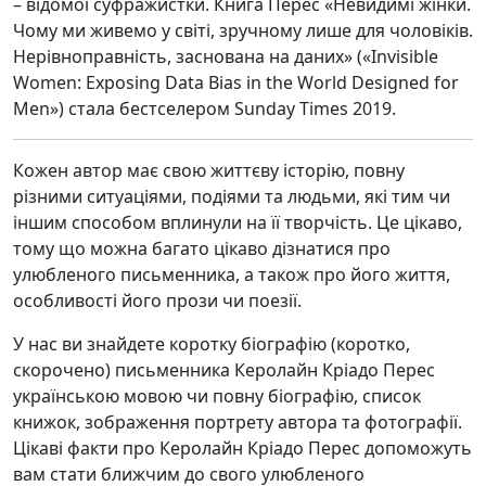
– відомої суфражистки. Книга Перес «Невидимі жінки.
Чому ми живемо у світі, зручному лише для чоловіків.
Нерівноправність, заснована на даних» («Invisible
Women: Exposing Data Bias in the World Designed for
Men») стала бестселером Sunday Times 2019.
Кожен автор має свою життєву історію, повну
різними ситуаціями, подіями та людьми, які тим чи
іншим способом вплинули на її творчість. Це цікаво,
тому що можна багато цікаво дізнатися про
улюбленого письменника, а також про його життя,
особливості його прози чи поезії.
У нас ви знайдете коротку біографію (коротко,
скорочено) письменника Керолайн Кріадо Перес
українською мовою чи повну біографію, список
книжок, зображення портрету автора та фотографії.
Цікаві факти про Керолайн Кріадо Перес допоможуть
вам стати ближчим до свого улюбленого