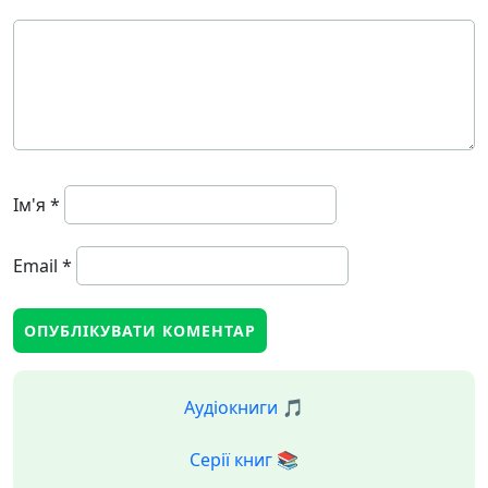
Ім'я
*
Email
*
Аудіокниги 🎵
Серії книг 📚