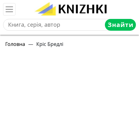
Знайти
Головна
—
Кріс Бредлі