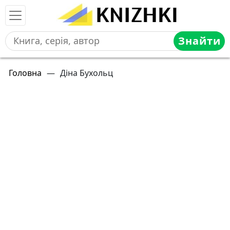
Знайти
Головна
—
Діна Бухольц