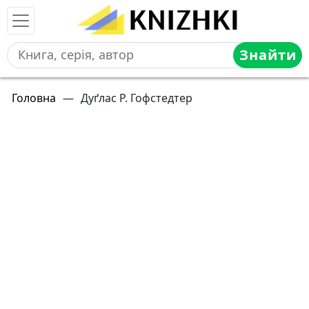
Знайти
Головна
—
Дуґлас Р. Гофстедтер