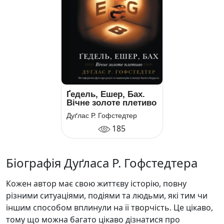
Ґедель, Ешер, Бах.
Вічне золоте плетиво
Дуґлас Р. Гофстедтер
185
Біографія Дуґласа Р. Гофстедтера
Кожен автор має свою життєву історію, повну
різними ситуаціями, подіями та людьми, які тим чи
іншим способом вплинули на її творчість. Це цікаво,
тому що можна багато цікаво дізнатися про