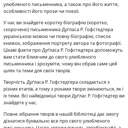
улюбленого письменника, а також про його життя,
особливості його прози чи поезії.
У нас ви знайдете коротку біографію (коротко,
скорочено) письменника Дуґласа Р. Гофстедтера
українською мовою чи повну біографію, список
книжок, зображення портрету автора та фотографії.
Цікаві факти про Дуґласа Р. Гофстедтера допоможуть
вам стати ближчим до свого улюбленого
письменника і зрозуміти, чому він обрав саме цей
шлях та теми для своїх творів.
Творчість Дуґласа Р. Гофстедтера складається з
різних етапів, а тому з роками твори змінюються, як і
їх теми. Всі найвідоміші твори Дуґлас Р. Гофстедтер ви
знайдете у нас.
Повне зібрання творів в нашій бібліотеці дає змогу
дізнатися буквально все про свого улюбленого
письменника. Часто автори пишуть автобіографії, а