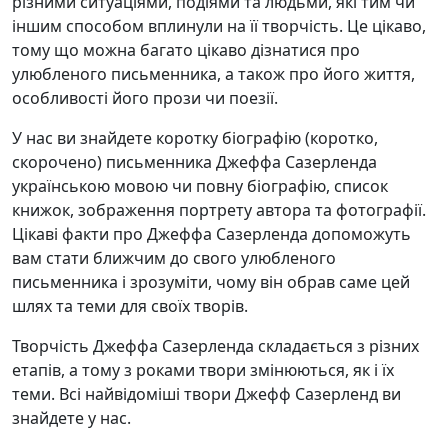
різними ситуаціями, подіями та людьми, які тим чи
іншим способом вплинули на її творчість. Це цікаво,
тому що можна багато цікаво дізнатися про
улюбленого письменника, а також про його життя,
особливості його прози чи поезії.
У нас ви знайдете коротку біографію (коротко,
скорочено) письменника Джеффа Сазерленда
українською мовою чи повну біографію, список
книжок, зображення портрету автора та фотографії.
Цікаві факти про Джеффа Сазерленда допоможуть
вам стати ближчим до свого улюбленого
письменника і зрозуміти, чому він обрав саме цей
шлях та теми для своїх творів.
Творчість Джеффа Сазерленда складається з різних
етапів, а тому з роками твори змінюються, як і їх
теми. Всі найвідоміші твори Джефф Сазерленд ви
знайдете у нас.