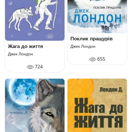
Поклик пращурів
Жага до життя
Джек Лондон
Джек Лондон
655
724