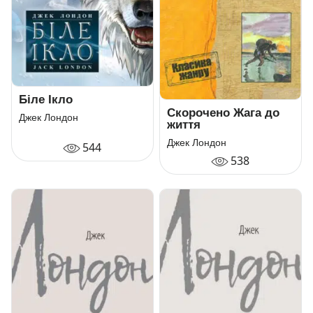
Біле Ікло
Скорочено Жага до
Джек Лондон
життя
Джек Лондон
544
538