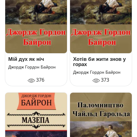
Мій дух як ніч
Хотів би жити знов у
горах
Джордж Гордон Байрон
Джордж Гордон Байрон
376
373