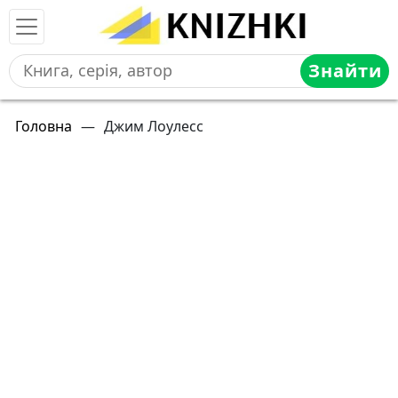
Знайти
Головна
—
Джим Лоулесс