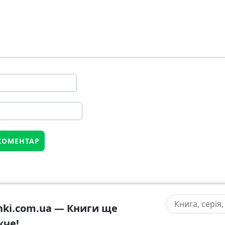
hki.com.ua — Книги ще
жче!