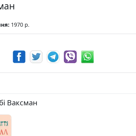
сман
ння:
1970 р.
ббі Ваксман