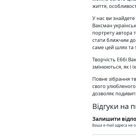
життя, особливост
У нас ви знайдете
Ваксман українсь
портрету автора т
стати ближчим до 
саме цей шлях та т
Творчість Еббі Ва
змінюються, як і ї
Повне зібрання тв
свого улюбленого
дозволяє подивити
Відгуки на 
Залишити відпо
Ваша e-mail адреса не