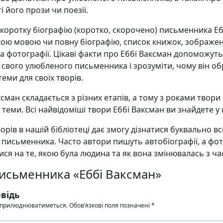
і його прози чи поезії.
 коротку біографію (коротко, скорочено) письменника Еб
кою мовою чи повну біографію, список книжок, зображе
а фотографії. Цікаві факти про Еббі Ваксман допоможут
свого улюбленого письменника і зрозуміти, чому він об
еми для своїх творів.
ксман складається з різних етапів, а тому з роками твори
х теми. Всі найвідоміші твори Еббі Ваксман ви знайдете у 
орів в нашій бібліотеці дає змогу дізнатися буквально в
 письменника. Часто автори пишуть автобіографії, а фо
ся на те, якою була людина та як вона змінювалась з ча
письменника «Еббі Ваксман»
відь
 оприлюднюватиметься.
Обов’язкові поля позначені
*