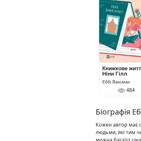
Книжкове жит
Ніни Гілл
Еббі Ваксман
484
Біографія Е
Кожен автор має с
людьми, які тим ч
можна багато цік