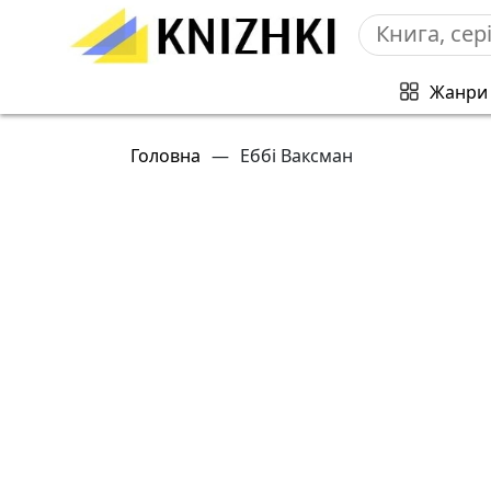
Жанри
Головна
—
Еббі Ваксман