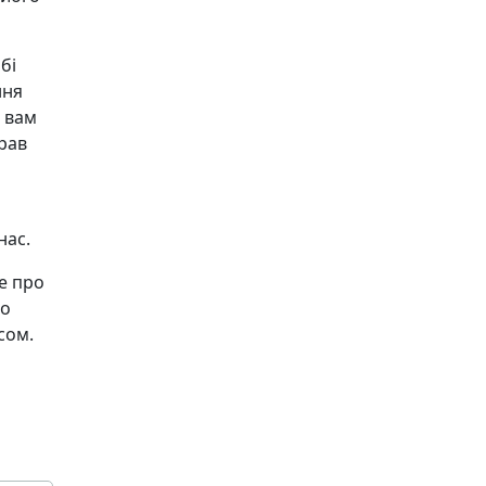
бі
ння
ь вам
рав
нас.
се про
то
сом.