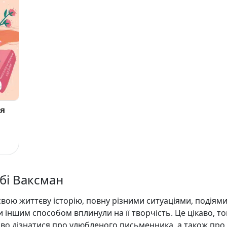
тя
ббі Ваксман
вою життєву історію, повну різними ситуаціями, подіями
и іншим способом вплинули на її творчість. Це цікаво, т
аво дізнатися про улюбленого письменника, а також про