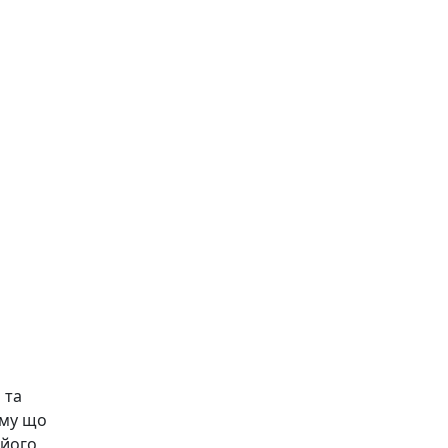
 та
ому що
 його