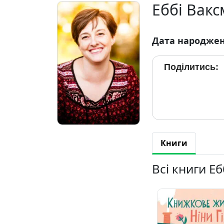
Еббі Вак
Дата народже
Поділитись:
Книги
Всі книги Е