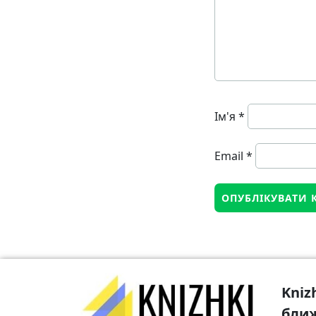
Ім'я
*
Email
*
Kniz
бли