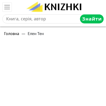
Знайти
Головна
—
Елен Тен