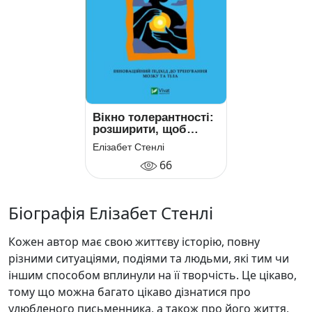
Вікно толерантності:
розширити, щоб
процвітати попри
Елізабет Стенлі
стрес і відновитися
66
після травми
Біографія Елізабет Стенлі
Кожен автор має свою життєву історію, повну
різними ситуаціями, подіями та людьми, які тим чи
іншим способом вплинули на її творчість. Це цікаво,
тому що можна багато цікаво дізнатися про
улюбленого письменника, а також про його життя,