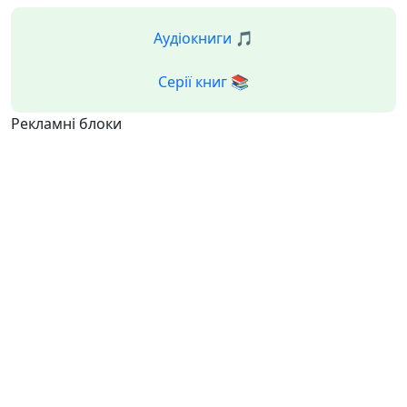
Аудіокниги 🎵
Серії книг 📚
Рекламні блоки