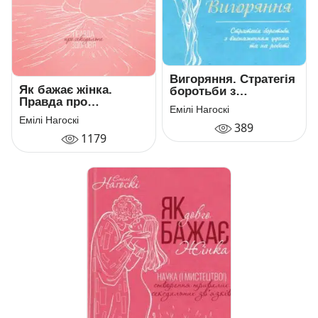
Вигоряння. Стратегія
Як бажає жінка.
боротьби з
Правда про
виснаженням удома
Емілі Нагоскі
сексуальне здоров’я
та на роботі
Емілі Нагоскі
389
(Вигорання)
1179