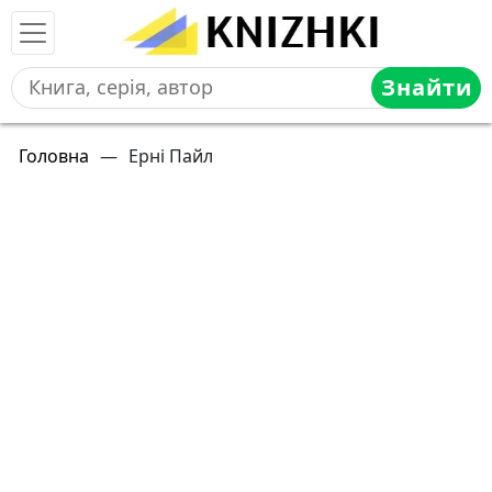
Знайти
Головна
—
Ерні Пайл