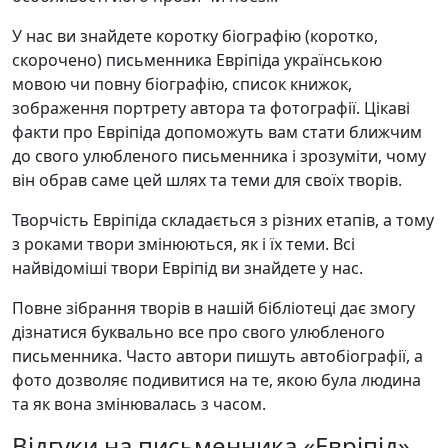
У нас ви знайдете коротку біографію (коротко,
скорочено) письменника Евріпіда українською
мовою чи повну біографію, список книжок,
зображення портрету автора та фотографії. Цікаві
факти про Евріпіда допоможуть вам стати ближчим
до свого улюбленого письменника і зрозуміти, чому
він обрав саме цей шлях та теми для своїх творів.
Творчість Евріпіда складається з різних етапів, а тому
з роками твори змінюються, як і їх теми. Всі
найвідоміші твори Евріпід ви знайдете у нас.
Повне зібрання творів в нашій бібліотеці дає змогу
дізнатися буквально все про свого улюбленого
письменника. Часто автори пишуть автобіографії, а
фото дозволяє подивитися на те, якою була людина
та як вона змінювалась з часом.
Відгуки на письменника «Евріпід»