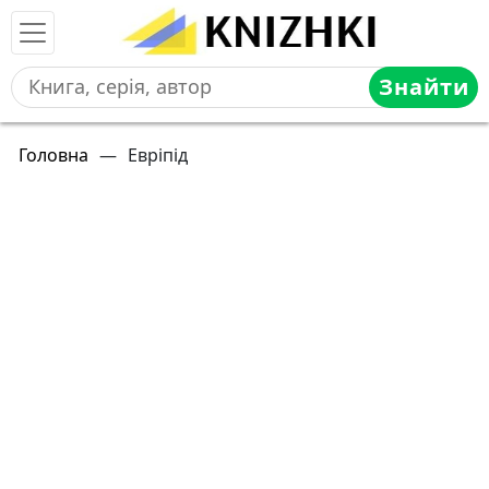
Знайти
Головна
—
Евріпід