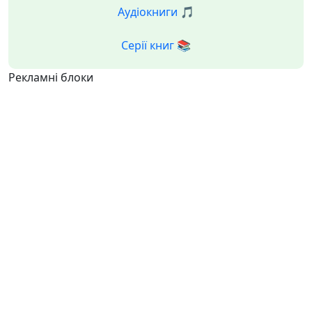
Аудіокниги 🎵
Серії книг 📚
Рекламні блоки