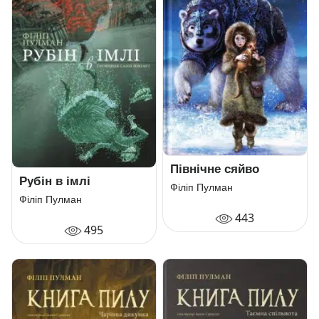
Північне сяйво
Рубін в імлі
Філіп Пулман
Філіп Пулман
443
495