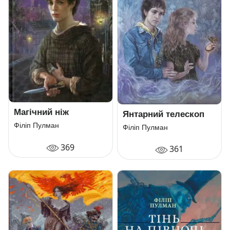
Магічний ніж
Янтарний телескоп
Філіп Пулман
Філіп Пулман
369
361