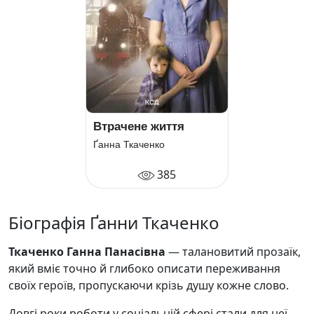
Втрачене життя
Ґанна Ткаченко
385
Біографія Ґанни Ткаченко
Ткаченко Ганна Панасівна
— талановитий прозаїк,
який вміє точно й глибоко описати переживання
своїх героїв, пропускаючи крізь душу кожне слово.
Довгі роки роботи у соціальній сфері стали для неї