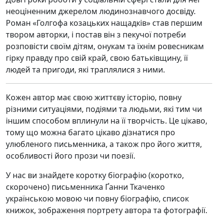
неоціненним джерелом людинознавчого досвіду.
Роман «Голгофа козацьких нащадків» став першим
твором авторки, і постав він з пекучої потреби
розповісти своїм дітям, онукам та їхнім ровесникам
гірку правду про свій край, свою батьківщину, її
людей та пригоди, які траплялися з ними.
Кожен автор має свою життєву історію, повну
різними ситуаціями, подіями та людьми, які тим чи
іншим способом вплинули на її творчість. Це цікаво,
тому що можна багато цікаво дізнатися про
улюбленого письменника, а також про його життя,
особливості його прози чи поезії.
У нас ви знайдете коротку біографію (коротко,
скорочено) письменника Ґанни Ткаченко
українською мовою чи повну біографію, список
книжок, зображення портрету автора та фотографії.