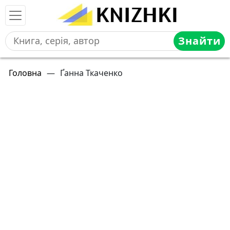
Знайти
Головна
—
Ґанна Ткаченко