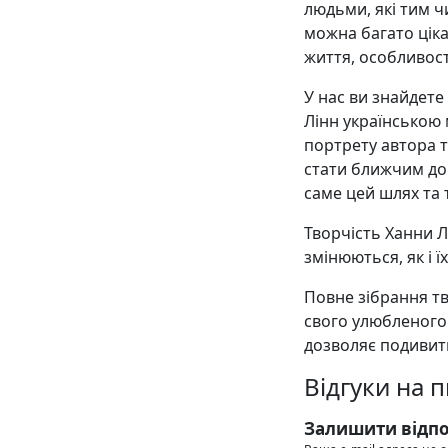
людьми, які тим ч
можна багато цік
життя, особливост
У нас ви знайдете
Лінн українською
портрету автора т
стати ближчим до 
саме цей шлях та т
Творчість Ханни Л
змінюються, як і ї
Повне зібрання тв
свого улюбленого
дозволяє подивити
Відгуки на 
Залишити відпо