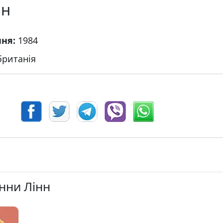
нн
ння:
1984
ританія
анни Лінн