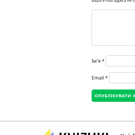
Ваша e-mail адреса не
Ім'я
*
Email
*