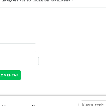
 оприлюднюватиметься.
Обов’язкові поля позначені
*