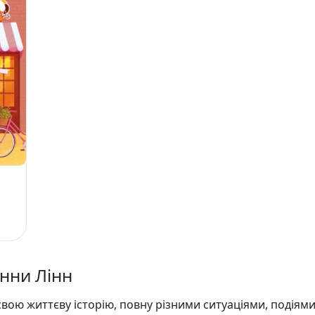
анни Лінн
вою життєву історію, повну різними ситуаціями, подіями