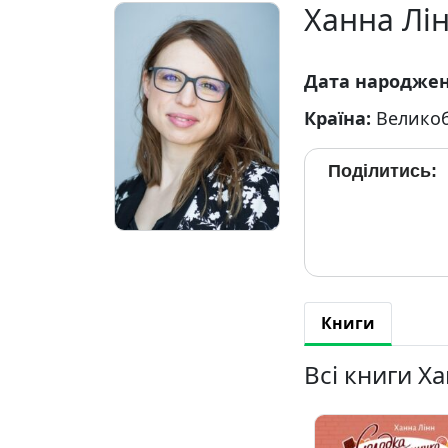
Ханна Лі
Дата народже
Країна:
Великоб
Поділитись:
Книги
Всі книги Х