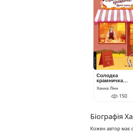
Солодка
крамничка
другого шансу
Ханна Лінн
150
Біографія Х
Кожен автор має с