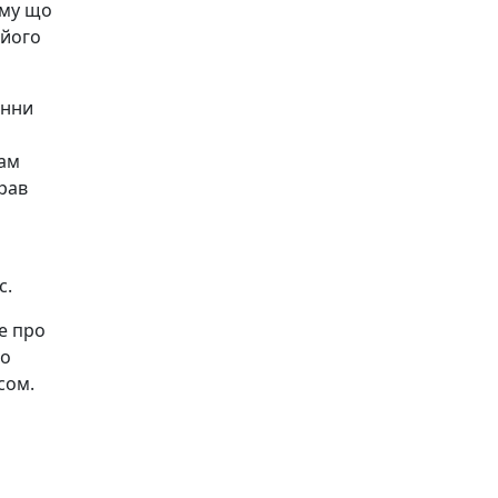
ому що
 його
анни
вам
рав
с.
се про
то
сом.