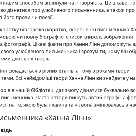
и іншим способом вплинули на її творчість. Це цікаво, т
аво дізнатися про улюбленого письменника, а також про
і його прози чи поезії.
 коротку біографію (коротко, скорочено) письменника Х
 мовою чи повну біографію, список книжок, зображення
а фотографії. Цікаві факти про Ханни Лінн допоможуть 
свого улюбленого письменника і зрозуміти, чому він об
еми для своїх творів.
інн складається з різних етапів, а тому з роками твори
х теми. Всі найвідоміші твори Ханна Лінн ви знайдете у на
орів в нашій бібліотеці дає змогу дізнатися буквально в
 письменника. Часто автори пишуть автобіографії, а фо
ся на те, якою була людина та як вона змінювалась з ча
письменника «Ханна Лінн»
відь